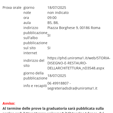
Prova orale
giorno
18/07/2025
note
non indicato
ora
09:00
aula
B5, B8,
indirizzo
Piazza Borghese 9, 00186 Roma
pubblicazione
SI
sull'albo
pubblicazione
sul sito
SI
internet
https://phd.uniroma1.it/web/STORIA-
indirizzo del
DISEGNO-E-RESTAURO-
sito
DELLARCHITETTURA_nD3548.aspx
giorno della
18/07/2025
pubblicazione
06 49918807 -
info e recapiti
segreteriadsdra@uniroma1.it
Avviso:
Al termine delle prove la graduatoria sarà pubblicata sulla