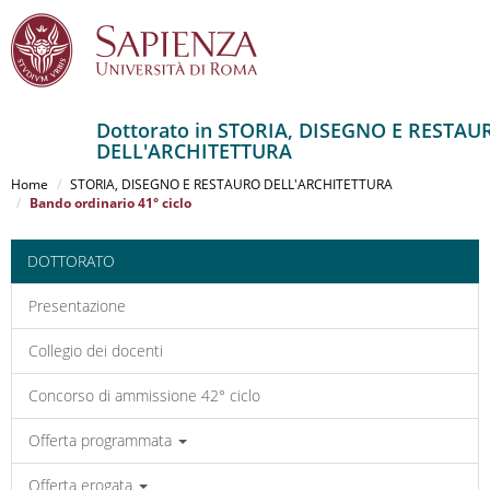
Dottorato in STORIA, DISEGNO E RESTAU
DELL'ARCHITETTURA
Salta
al
Home
STORIA, DISEGNO E RESTAURO DELL'ARCHITETTURA
contenuto
Bando ordinario 41° ciclo
principale
DOTTORATO
Presentazione
Collegio dei docenti
Concorso di ammissione 42° ciclo
Offerta programmata
Offerta erogata