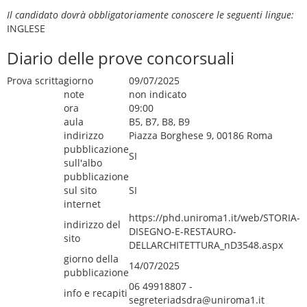
Il candidato dovrà obbligatoriamente conoscere le seguenti lingue:
INGLESE
Diario delle prove concorsuali
Prova scritta
giorno
09/07/2025
note
non indicato
ora
09:00
aula
B5, B7, B8, B9
indirizzo
Piazza Borghese 9, 00186 Roma
pubblicazione
SI
sull'albo
pubblicazione
sul sito
SI
internet
https://phd.uniroma1.it/web/STORIA-
indirizzo del
DISEGNO-E-RESTAURO-
sito
DELLARCHITETTURA_nD3548.aspx
giorno della
14/07/2025
pubblicazione
06 49918807 -
info e recapiti
segreteriadsdra@uniroma1.it