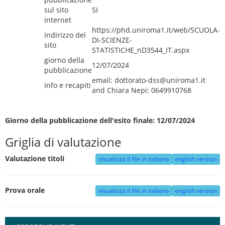
sul sito
SI
internet
https://phd.uniroma1.it/web/SCUOLA-
indirizzo del
DI-SCIENZE-
sito
STATISTICHE_nD3544_IT.aspx
giorno della
12/07/2024
pubblicazione
email: dottorato-dss@uniroma1.it
info e recapiti
and Chiara Nepi: 0649910768
Giorno della pubblicazione dell'esito finale: 12/07/2024
Griglia di valutazione
Valutazione titoli
visualizza il file in italiano
english version
Prova orale
visualizza il file in italiano
english version