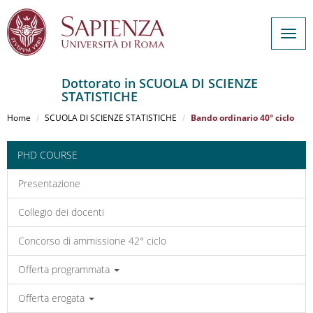
Togg
navig
Dottorato in SCUOLA DI SCIENZE
STATISTICHE
Salta
al
Home
SCUOLA DI SCIENZE STATISTICHE
Bando ordinario 40° ciclo
contenuto
principale
PHD COURSE
Presentazione
Collegio dei docenti
Concorso di ammissione 42° ciclo
Offerta programmata
Offerta erogata