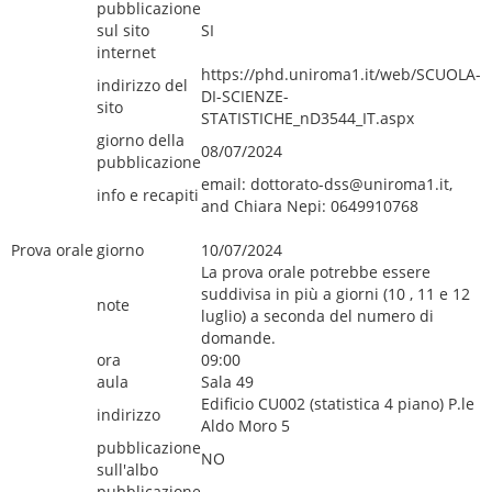
pubblicazione
sul sito
SI
internet
https://phd.uniroma1.it/web/SCUOLA-
indirizzo del
DI-SCIENZE-
sito
STATISTICHE_nD3544_IT.aspx
giorno della
08/07/2024
pubblicazione
email: dottorato-dss@uniroma1.it,
info e recapiti
and Chiara Nepi: 0649910768
Prova orale
giorno
10/07/2024
La prova orale potrebbe essere
suddivisa in più a giorni (10 , 11 e 12
note
luglio) a seconda del numero di
domande.
ora
09:00
aula
Sala 49
Edificio CU002 (statistica 4 piano) P.le
indirizzo
Aldo Moro 5
pubblicazione
NO
sull'albo
pubblicazione