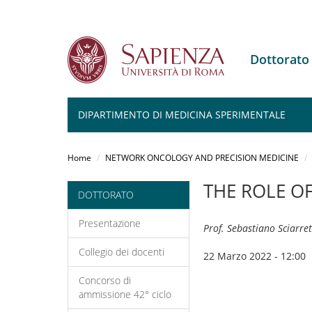
Dottorat
DIPARTIMENTO DI MEDICINA SPERIMENTALE
Salta
al
Home
NETWORK ONCOLOGY AND PRECISION MEDICINE
contenuto
principale
THE ROLE O
DOTTORATO
Presentazione
Prof. Sebastiano Sciarre
Collegio dei docenti
22 Marzo 2022 - 12:00
Concorso di
ammissione 42° ciclo