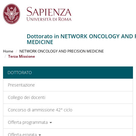
Dottorato in NETWORK ONCOLOGY AND 
MEDICINE
Salta
al
Home
NETWORK ONCOLOGY AND PRECISION MEDICINE
contenuto
Terza Missione
principale
DOTTORATO
Presentazione
Collegio dei docenti
Concorso di ammissione 42° ciclo
Offerta programmata
Offerta erogata