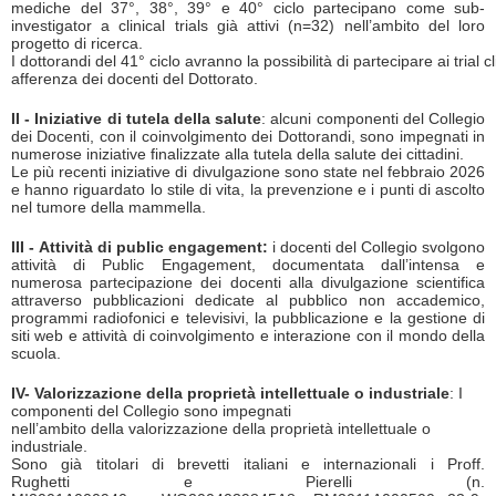
mediche del 37°, 38°, 39° e 40° ciclo partecipano come sub-
investigator a clinical trials già attivi (n=32) nell’ambito del loro
progetto di ricerca.
I dottorandi del 41° ciclo avranno la possibilità di partecipare ai trial cli
afferenza dei docenti del Dottorato.
II - Iniziative di tutela della salute
: alcuni componenti del Collegio
dei Docenti, con il coinvolgimento dei Dottorandi, sono impegnati in
numerose iniziative finalizzate alla tutela della salute dei cittadini.
Le più recenti iniziative di divulgazione sono state nel febbraio 2026
e hanno riguardato lo stile di vita, la prevenzione e i punti di ascolto
nel tumore della mammella.
III - Attività di public engagement:
i docenti del Collegio svolgono
attività di Public Engagement,
documentata dall’intensa e
numerosa partecipazione dei docenti alla divulgazione scientifica
attraverso pubblicazioni dedicate al pubblico non accademico,
programmi radiofonici e televisivi, la pubblicazione e la gestione di
siti web e attività di coinvolgimento e interazione con il mondo della
scuola.
IV- Valorizzazione della proprietà intellettuale o industriale
: I
componenti del Collegio sono impegnati
nell’ambito della valorizzazione della proprietà intellettuale o
industriale.
Sono già titolari di brevetti italiani e internazionali i Proff.
Rughetti e Pierelli (n.