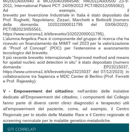
MI2001A000940 e WO2004039845A8; RM2011A000500 23-9-
2011, International Patent PCT: 24/09/2012 PCT/IB2012/055062).
Ad esempio, il
brevetto per Invenzione Industriale in Italia è stato depositato dai
Prof. Rughetti, Napoletano, Zizzari, Marchetti e Botticelli (numero
della domanda: 102022000011795 del 03/06/2022).
PCT/IB2023/055561,
https://www.uniroma1.it/it/brevetto/102022000011795).
L’alumna Angelica Pace è componente del gruppo di ricerca che ha
ricevuto un finanziamento da MIMIT nel 2023 per la valorizzazione
di “Proof of Concept” (POC) per l’estensione e
avanzamento
tecnologico del brevetto.
Il più recente brevetto internazionale
“Improved method and means
for spatial nucleic acid detection in situ” è stato depositato (numero
domanda: EP23215037,
https://www.uniroma1.it/it/brevetto/ep23215037 del 07/12/2023) in
collaborazione tra
Sapienza e MDC Center di Berlino (Prof. Ferretti
e Prof. Rajewsky).
V - Empowerment del cittadino
: nell’ambito delle iniziative
dedicate all’Empowerment del cittadino, i componenti del Collegio
fanno parte di diversi centri clinici diagnostici e terapeutici utili
all’empowerment del paziente, come, ad esempio, il Centro
Regionale per lo studio delle Malattie Rare e il Centro regionale di
screening neonatale per le malattie genetico-metaboliche.
SITI CORRELATI