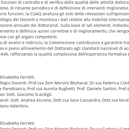
nzioni di controllo e di verifica della qualità delle attività dottora
one, di riesame periodico e di definizione di interventi migliorativi
prie funzioni, la CGAQ analizza gli esiti delle rilevazioni sull’opinio
llegio dei Docenti e monitora i dati relativi alla mobilità internazio
essione annuale dei dottorandi. Sulla base di tali elementi, individua
ervento e definisce azioni correttive e di miglioramento, che vengo
ivise con gli organi competenti.
o di analisi e indirizzo, la Commissione contribuisce a garantire t
neo e pieno allineamento del Dottorato agli standard nazionali di a
AVA, rafforzando la qualità complessiva dell’esperienza formativa e d
Elisabetta Ferretti.
egio Docenti: Prof.ssa Zein Mersini Besharat, Dr.ssa Federica Conte
a Panebianco, Prof.ssa Aurelia Rughetti, Prof. Daniele Santini, Prof.s
o: Dott. Giacomo Scardigli.
di: Dott. Andrea Ascione, Dott.ssa Sara Cassandro, Dott.ssa Nicole
lavio Valentino.
Elisabetta Ferretti.
egio Docenti: Prof.ssa Zein Mersini Besharat, Dr.ssa Federica Conte