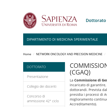
Dottorat
DIPARTIMENTO DI MEDICINA SPERIMENTALE
Salta
al
Home
NETWORK ONCOLOGY AND PRECISION MEDICINE
contenuto
principale
COMMISSION
DOTTORATO
(CGAQ)
Presentazione
La
Commissione di Gest
incaricato di garantire,
Collegio dei docenti
dottorandi. Prevista da
presidia i processi di 
Concorso di
miglioramento continuo
ammissione 42° ciclo
Accreditamento).