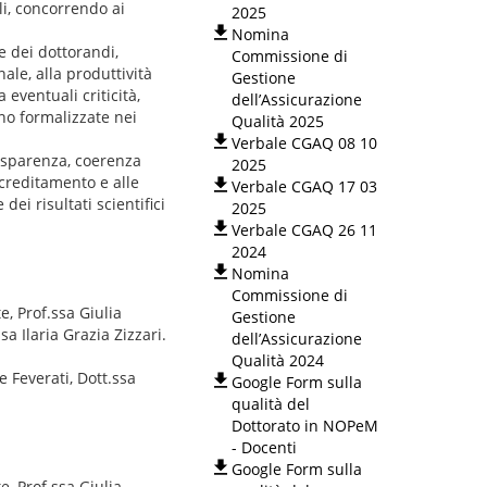
li, concorrendo ai
2025
.
Nomina
ne dei dottorandi,
Commissione di
nale, alla produttività
Gestione
 eventuali criticità,
dell’Assicurazione
no formalizzate nei
Qualità 2025
Verbale CGAQ 08 10
rasparenza, coerenza
2025
ccreditamento e alle
Verbale CGAQ 17 03
ei risultati scientifici
2025
Verbale CGAQ 26 11
2024
Nomina
Commissione di
, Prof.ssa Giulia
Gestione
sa Ilaria Grazia Zizzari.
dell’Assicurazione
Qualità 2024
 Feverati, Dott.ssa
Google Form sulla
qualità del
Dottorato in NOPeM
- Docenti
Google Form sulla
, Prof.ssa Giulia