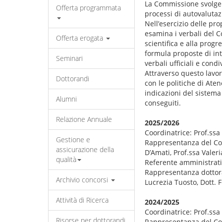
La Commissione svolge fu
Offerta programmata
processi di autovalutazi
Nell’esercizio delle pro
esamina i verbali del Co
Offerta erogata
scientifica e alla progr
formula proposte di int
Seminari
verbali ufficiali e cond
Attraverso questo lavor
Dottorandi
con le politiche di Ate
indicazioni del sistema 
Alumni
conseguiti.
Relazione Annuale
2025/2026
Coordinatrice: Prof.ssa 
Gestione e
Rappresentanza del Coll
assicurazione della
D’Amati, Prof.ssa Valeri
qualità
Referente amministrativ
Rappresentanza dottoran
Archivio concorsi
Lucrezia Tuosto, Dott. F
Attività di Ricerca
2024/2025
Coordinatrice: Prof.ssa 
Risorse per dottorandi
Rappresentanza del Coll