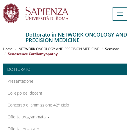
Togg
navig
Dottorato in NETWORK ONCOLOGY AND
PRECISION MEDICINE
Salta
al
Home
NETWORK ONCOLOGY AND PRECISION MEDICINE
Seminari
contenuto
Senescence Cardiomyopathy
principale
DOTTORATO
Presentazione
Collegio dei docenti
Concorso di ammissione 42° ciclo
Offerta programmata
Offerta erogata