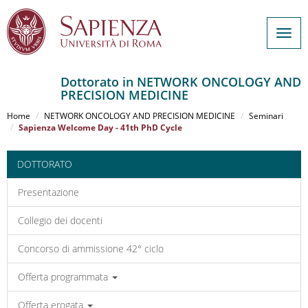
Togg
navig
Dottorato in NETWORK ONCOLOGY AND
PRECISION MEDICINE
Salta
al
Home
NETWORK ONCOLOGY AND PRECISION MEDICINE
Seminari
contenuto
Sapienza Welcome Day - 41th PhD Cycle
principale
DOTTORATO
Presentazione
Collegio dei docenti
Concorso di ammissione 42° ciclo
Offerta programmata
Offerta erogata