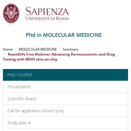
Phd in MOLECULAR MEDICINE
Salta
al
Home
MOLECULAR MEDICINE
Seminars
contenuto
React4life Free Webinar: Advancing Dermocosmetic and Drug
Testing with MIVO skin-on-chip
principale
PHD COURSE
Presentation
Scientific Board
Call for application (42nd cycle)
Study plan