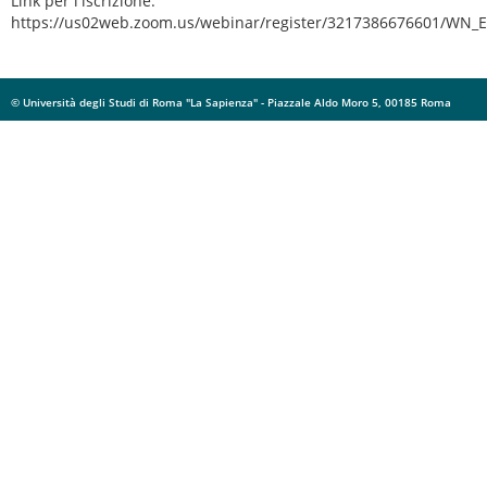
Link per l'iscrizione:
https://us02web.zoom.us/webinar/register/3217386676601/WN
© Università degli Studi di Roma "La Sapienza" - Piazzale Aldo Moro 5, 00185 Roma