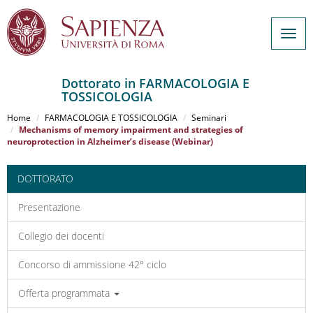
Togg
navig
Dottorato in FARMACOLOGIA E
TOSSICOLOGIA
Salta
al
Home
FARMACOLOGIA E TOSSICOLOGIA
Seminari
contenuto
Mechanisms of memory impairment and strategies of
neuroprotection in Alzheimer’s disease (Webinar)
principale
DOTTORATO
Presentazione
Collegio dei docenti
Concorso di ammissione 42° ciclo
Offerta programmata