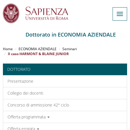
Togg
navig
Dottorato in ECONOMIA AZIENDALE
Salta
al
Home
ECONOMIA AZIENDALE
Seminari
contenuto
Il caso HARMONT & BLAINE JUNIOR
principale
DOTTORATO
Presentazione
Collegio dei docenti
Concorso di ammissione 42° ciclo
Offerta programmata
Offerta erogata