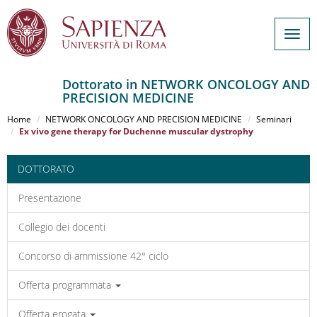
Togg
navig
Dottorato in NETWORK ONCOLOGY AND
PRECISION MEDICINE
Salta
al
Home
NETWORK ONCOLOGY AND PRECISION MEDICINE
Seminari
contenuto
Ex vivo gene therapy for Duchenne muscular dystrophy
principale
DOTTORATO
Presentazione
Collegio dei docenti
Concorso di ammissione 42° ciclo
Offerta programmata
Offerta erogata