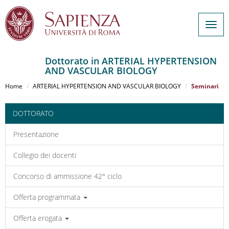
Togg
navig
Dottorato in ARTERIAL HYPERTENSION
AND VASCULAR BIOLOGY
Salta
al
Home
ARTERIAL HYPERTENSION AND VASCULAR BIOLOGY
Seminari
contenuto
principale
DOTTORATO
Presentazione
Collegio dei docenti
Concorso di ammissione 42° ciclo
Offerta programmata
Offerta erogata