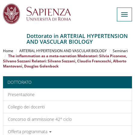
Togg
navig
Dottorato in ARTERIAL HYPERTENSION
AND VASCULAR BIOLOGY
Salta
al
Home
ARTERIAL HYPERTENSION AND VASCULAR BIOLOGY
Seminari
contenuto
The inflammation as a meta-narration Moderatori: Silvia Piconese,
Silvano Sozzani Relatori: Silvano Sozzani, Claudio Franceschi, Alberto
principale
Mantovani, Douglas Golenbock
DOTTORATO
Presentazione
Collegio dei docenti
Concorso di ammissione 42° ciclo
Offerta programmata