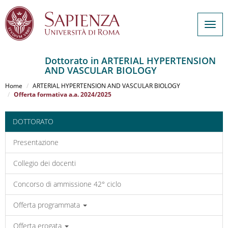
Togg
navig
Dottorato in ARTERIAL HYPERTENSION
AND VASCULAR BIOLOGY
Salta
al
Home
ARTERIAL HYPERTENSION AND VASCULAR BIOLOGY
contenuto
Offerta formativa a.a. 2024/2025
principale
DOTTORATO
Presentazione
Collegio dei docenti
Concorso di ammissione 42° ciclo
Offerta programmata
Offerta erogata