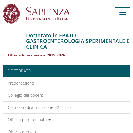
Togg
navig
Dottorato in EPATO-
GASTROENTEROLOGIA SPERIMENTALE E
Salta
CLINICA
al
Home
EPATO-GASTROENTEROLOGIA SPERIMENTALE E CLINICA
contenuto
Offerta formativa a.a. 2025/2026
principale
DOTTORATO
Presentazione
Collegio dei docenti
Concorso di ammissione 42° ciclo
Offerta programmata
Offerta erogata