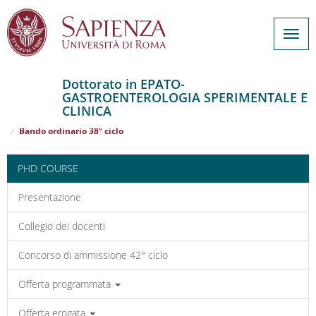
Togg
navig
Dottorato in EPATO-
GASTROENTEROLOGIA SPERIMENTALE E
Salta
CLINICA
al
Home
EPATO-GASTROENTEROLOGIA SPERIMENTALE E CLINICA
contenuto
Bando ordinario 38° ciclo
principale
PHD COURSE
Presentazione
Collegio dei docenti
Concorso di ammissione 42° ciclo
Offerta programmata
Offerta erogata