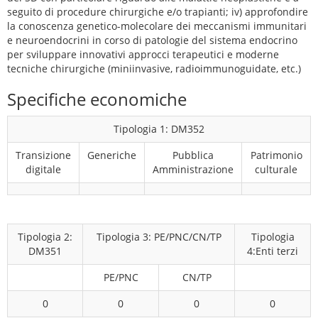
seguito di procedure chirurgiche e/o trapianti; iv) approfondire
la conoscenza genetico-molecolare dei meccanismi immunitari
e neuroendocrini in corso di patologie del sistema endocrino
per sviluppare innovativi approcci terapeutici e moderne
tecniche chirurgiche (miniinvasive, radioimmunoguidate, etc.)
Specifiche economiche
Tipologia 1: DM352
Transizione
Generiche
Pubblica
Patrimonio
digitale
Amministrazione
culturale
Tipologia 2:
Tipologia 3: PE/PNC/CN/TP
Tipologia
DM351
4:Enti terzi
PE/PNC
CN/TP
0
0
0
0