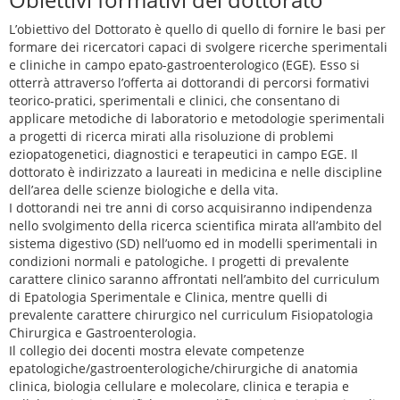
L’obiettivo del Dottorato è quello di quello di fornire le basi per
formare dei ricercatori capaci di svolgere ricerche sperimentali
e cliniche in campo epato-gastroenterologico (EGE). Esso si
otterrà attraverso l’offerta ai dottorandi di percorsi formativi
teorico-pratici, sperimentali e clinici, che consentano di
applicare metodiche di laboratorio e metodologie sperimentali
a progetti di ricerca mirati alla risoluzione di problemi
eziopatogenetici, diagnostici e terapeutici in campo EGE. Il
dottorato è indirizzato a laureati in medicina e nelle discipline
dell’area delle scienze biologiche e della vita.
I dottorandi nei tre anni di corso acquisiranno indipendenza
nello svolgimento della ricerca scientifica mirata all’ambito del
sistema digestivo (SD) nell’uomo ed in modelli sperimentali in
condizioni normali e patologiche. I progetti di prevalente
carattere clinico saranno affrontati nell’ambito del curriculum
di Epatologia Sperimentale e Clinica, mentre quelli di
prevalente carattere chirurgico nel curriculum Fisiopatologia
Chirurgica e Gastroenterologia.
Il collegio dei docenti mostra elevate competenze
epatologiche/gastroenterologiche/chirurgiche di anatomia
clinica, biologia cellulare e molecolare, clinica e terapia e