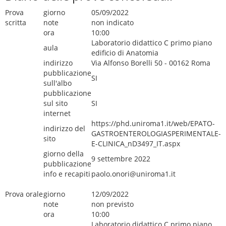
Prova
giorno
05/09/2022
scritta
note
non indicato
ora
10:00
Laboratorio didattico C primo piano
aula
edificio di Anatomia
indirizzo
Via Alfonso Borelli 50 - 00162 Roma
pubblicazione
SI
sull'albo
pubblicazione
sul sito
SI
internet
https://phd.uniroma1.it/web/EPATO-
indirizzo del
GASTROENTEROLOGIASPERIMENTALE-
sito
E-CLINICA_nD3497_IT.aspx
giorno della
9 settembre 2022
pubblicazione
info e recapiti
paolo.onori@uniroma1.it
Prova orale
giorno
12/09/2022
note
non previsto
ora
10:00
Laboratorio didattico C primo piano