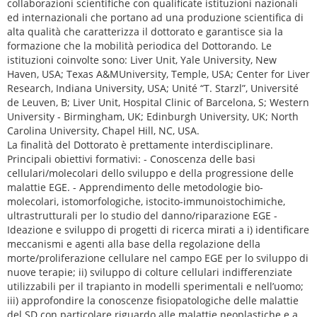
collaborazioni scientifiche con qualificate istituzioni nazionali
ed internazionali che portano ad una produzione scientifica di
alta qualità che caratterizza il dottorato e garantisce sia la
formazione che la mobilità periodica del Dottorando. Le
istituzioni coinvolte sono: Liver Unit, Yale University, New
Haven, USA; Texas A&MUniversity, Temple, USA; Center for Liver
Research, Indiana University, USA; Unité “T. Starzl”, Université
de Leuven, B; Liver Unit, Hospital Clinic of Barcelona, S; Western
University - Birmingham, UK; Edinburgh University, UK; North
Carolina University, Chapel Hill, NC, USA.
La finalità del Dottorato è prettamente interdisciplinare.
Principali obiettivi formativi: - Conoscenza delle basi
cellulari/molecolari dello sviluppo e della progressione delle
malattie EGE. - Apprendimento delle metodologie bio-
molecolari, istomorfologiche, istocito-immunoistochimiche,
ultrastrutturali per lo studio del danno/riparazione EGE -
Ideazione e sviluppo di progetti di ricerca mirati a i) identificare
meccanismi e agenti alla base della regolazione della
morte/proliferazione cellulare nel campo EGE per lo sviluppo di
nuove terapie; ii) sviluppo di colture cellulari indifferenziate
utilizzabili per il trapianto in modelli sperimentali e nell’uomo;
iii) approfondire la conoscenze fisiopatologiche delle malattie
del SD con particolare riguardo alle malattie neoplastiche e a