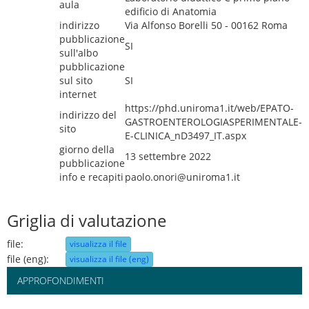
aula
edificio di Anatomia
indirizzo
Via Alfonso Borelli 50 - 00162 Roma
pubblicazione
SI
sull'albo
pubblicazione
sul sito
SI
internet
https://phd.uniroma1.it/web/EPATO-
indirizzo del
GASTROENTEROLOGIASPERIMENTALE-
sito
E-CLINICA_nD3497_IT.aspx
giorno della
13 settembre 2022
pubblicazione
info e recapiti
paolo.onori@uniroma1.it
Griglia di valutazione
file:
visualizza il file
file (eng):
visualizza il file (eng)
APPROFONDIMENTI