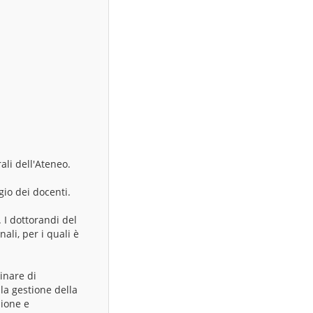
:
ali dell'Ateneo.
gio dei docenti.
. I dottorandi del
ali, per i quali è
linare di
la gestione della
zione e