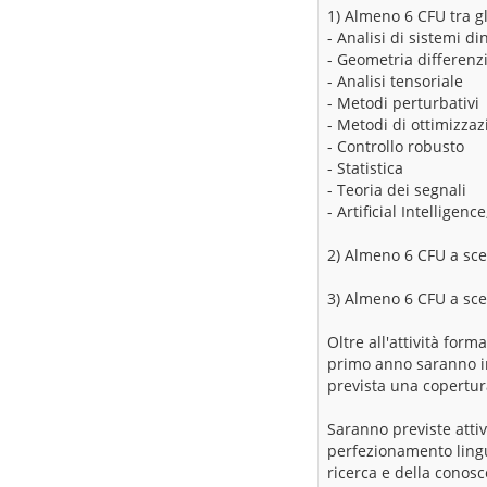
1) Almeno 6 CFU tra g
- Analisi di sistemi di
- Geometria differenz
- Analisi tensoriale
- Metodi perturbativi
- Metodi di ottimizza
- Controllo robusto
- Statistica
- Teoria dei segnali
- Artificial Intellige
2) Almeno 6 CFU a scel
3) Almeno 6 CFU a sce
Oltre all'attività form
primo anno saranno inv
prevista una copertur
Saranno previste attiv
perfezionamento lingui
ricerca e della conosc