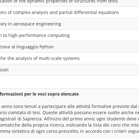
fication of the dynamic properties of structures from tests
ions of complex analysis and partial differential equations
heory in aerospace engineering
ion to high-performance computing
zione al linguaggio Python
for the analysis of multi-scale systems
ision
formazioni per le voci sopra elencate
 anno sono tenuti a partecipare alle attività formative previste dal 
rio comitato di tesi. Queste attività possono essere svolte anche ne
agistrali di Sapienza. All’inizio del primo anno, ogni studente deve 
tematiche della propria ricerca, indicando la lista dei corsi che in
a sintetico di ogni corso prescelto, in accordo con i criteri segue