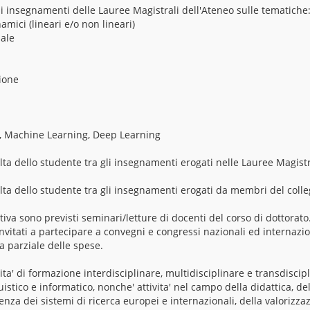
li insegnamenti delle Lauree Magistrali dell'Ateneo sulle tematiche
namici (lineari e/o non lineari)
iale
zione
nce, Machine Learning, Deep Learning
ta dello studente tra gli insegnamenti erogati nelle Lauree Magistr
lta dello studente tra gli insegnamenti erogati da membri del colle
ativa sono previsti seminari/letture di docenti del corso di dottorato
itati a partecipare a convegni e congressi nazionali ed internazion
a parziale delle spese.
ita' di formazione interdisciplinare, multidisciplinare e transdiscip
stico e informatico, nonche' attivita' nel campo della didattica, del
enza dei sistemi di ricerca europei e internazionali, della valorizza