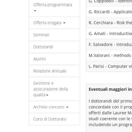
G. Coppotelli - Identi
Offerta programmata
G. RIccardi - Applicat
Offerta erogata
R. Cerchiara - Risk t
G. Amati - Introduct
Seminari
F. Salvadore - Introdu
Dottorandi
M.Valorani - methods 
Alumni
L. Parisi - Computer v
Relazione Annuale
Gestione e
assicurazione della
Eventuali maggiori in
qualità
I dottorandi del primo
Archivio concorsi
concordate con il prop
offerti dalle Lauree M
studi coerente con le 
Corsi di Dottorato
includendo un programm