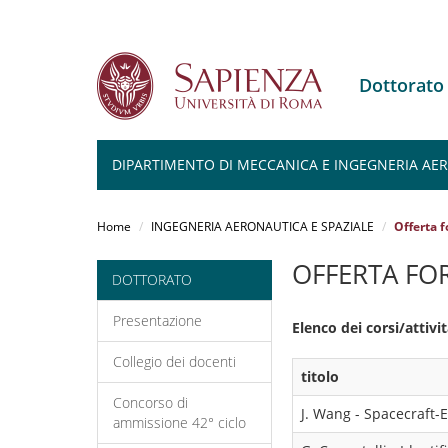
Dottorato
DIPARTIMENTO DI MECCANICA E INGEGNERIA AER
Salta
al
Home
INGEGNERIA AERONAUTICA E SPAZIALE
Offerta 
contenuto
principale
OFFERTA FO
DOTTORATO
Presentazione
Elenco dei corsi/attiv
Collegio dei docenti
titolo
Concorso di
J. Wang - Spacecraft-
ammissione 42° ciclo