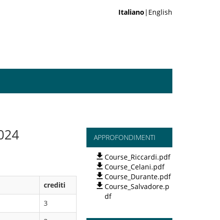
Italiano
|English
024
APPROFONDIMENTI
Course_Riccardi.pdf
Course_Celani.pdf
Course_Durante.pdf
crediti
Course_Salvadore.p
df
3