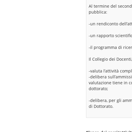
Al termine del secondo
pubblica:
-un rendiconto dell’att
-un rapporto scientifi
-il programma di rice
Il Collegio dei Docent
-valuta l’attività com
-delibera sull’ammiss
valutazione tiene in co
dottorato;
-delibera, per gli amm
di Dottorato.