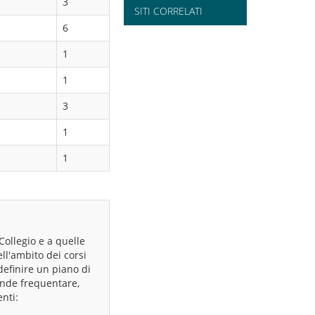
3
SITI CORRELATI
6
1
1
3
1
1
Collegio e a quelle
ll'ambito dei corsi
definire un piano di
tende frequentare,
nti: