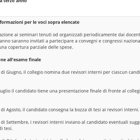
tà terzo anno
formazioni per le voci sopra elencate
pazione ai seminari tenuti od organizzati periodicamente dai docenti
 anno saranno invitati a partecipare a convegni e congressi nazional
 una copertura parziale delle spese.
ne all'esame finale
 di Giugno, il collegio nomina due revisori interni per ciascun cand
Luglio il candidato tiene una presentazione finale di fronte al colleg
di Agosto, il candidato consegna la bozza di tesi ai revisori interni.
 di Settembre, i revisori interni inviano al candidato eventuali sug
i tesi.