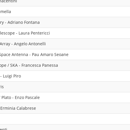
iacentini
amella
ry - Adriano Fontana
escope - Laura Pentericci
rray - Angelo Antonelli
 Space Antenna - Pau Amaro Seoane
ope / SKA - Francesca Panessa
- Luigi Piro
is
/ Plato - Enzo Pascale
 Erminia Calabrese
enti