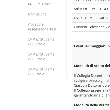
AASS PhD logo
Solar Orbiter - Luca G
Ammissione
EST / THEMIS - Dario 
Procedura
Einstein Telescope - 
Assegnazione Tesi
CV PhD Students
XXXIV cycle
Eventuali maggiori in
CV PhD Students
XXXIII cycle
Modalità di scelta del
CV PhD Students
XXXII cycle
Il Collegio Docenti for
svolgere presso gli ist
Ciascun Dottorando sce
Il Collegio assegna la 
garantendo una bilancia
Modalità delle verifi