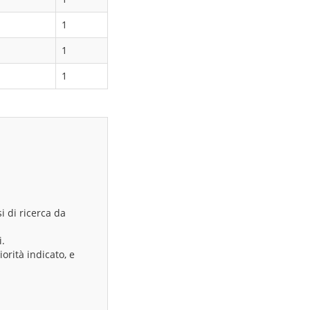
1
1
1
si di ricerca da
i.
iorità indicato, e