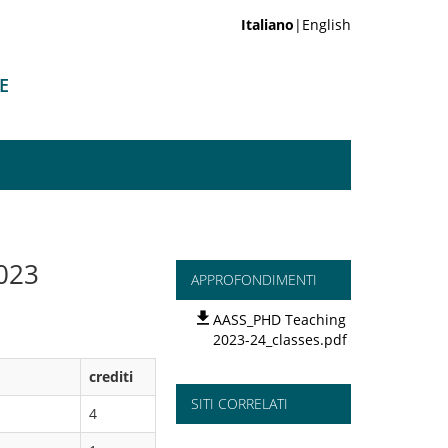
Italiano
|English
E
023
APPROFONDIMENTI
AASS_PHD Teaching
2023-24_classes.pdf
crediti
SITI CORRELATI
4