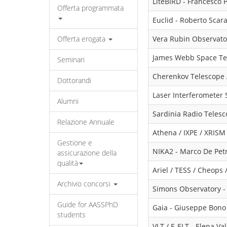
LiteBIRD - Francesco P
Offerta programmata
Euclid - Roberto Scar
Offerta erogata
Vera Rubin Observato
James Webb Space Tel
Seminari
Cherenkov Telescope A
Dottorandi
Laser Interferometer
Alumni
Sardinia Radio Telesc
Relazione Annuale
Athena / IXPE / XRISM 
Gestione e
NIKA2 - Marco De Petr
assicurazione della
qualità
Ariel / TESS / Cheops 
Archivio concorsi
Simons Observatory -
Guide for AASSPhD
Gaia - Giuseppe Bono
students
VLT / E-ELT - Elena Val