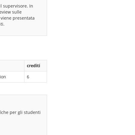
il supervisore. In
eview sulle
w viene presentata
ti.
crediti
ion
6
fiche per gli studenti