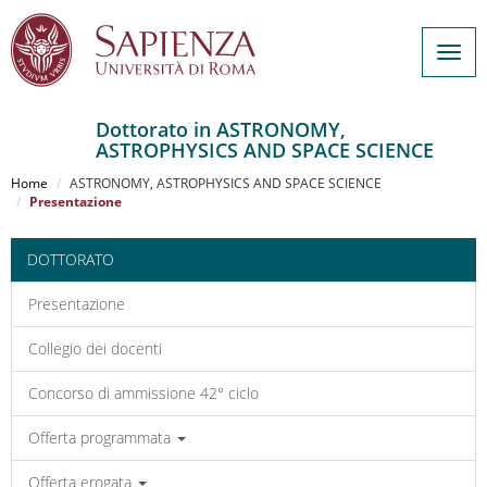
Togg
navig
Dottorato in ASTRONOMY,
ASTROPHYSICS AND SPACE SCIENCE
Salta
al
Home
ASTRONOMY, ASTROPHYSICS AND SPACE SCIENCE
contenuto
Presentazione
principale
DOTTORATO
Presentazione
Collegio dei docenti
Concorso di ammissione 42° ciclo
Offerta programmata
Offerta erogata