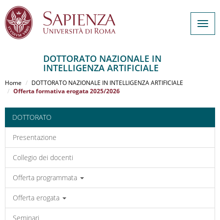
Togg
navig
DOTTORATO NAZIONALE IN
INTELLIGENZA ARTIFICIALE
Salta
al
Home
DOTTORATO NAZIONALE IN INTELLIGENZA ARTIFICIALE
contenuto
Offerta formativa erogata 2025/2026
principale
DOTTORATO
Presentazione
Collegio dei docenti
Offerta programmata
Offerta erogata
Seminari