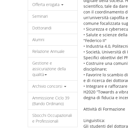
digitale della società. 
Offerta erogata
scientifico, tale da dar
con il coordinamento del
Seminari
un'università capofila 
comune focalizzata sugli
Dottorandi
• Sicurezza e cybersecu
• Salute e scienze dell
Alumni
"Federico II"
• Industria 4.0, Politec
Relazione Annuale
• Società, Università di 
Specifici obiettivi del 
Gestione e
• Costruire una comunità
assicurazione della
disciplinare;
qualità
• Favorire lo scambio di
e di ricerca dei dottora
Archivio concorsi
• Integrare e rafforzare
H2020 “Towards a vibran
degna di fiducia e inc
Ammissione Ciclo 39
(Bando Ordinario)
Attività di Formazione
Sbocchi Occupazionali
Linguistica:
e Professionali
Gli studenti del dottor