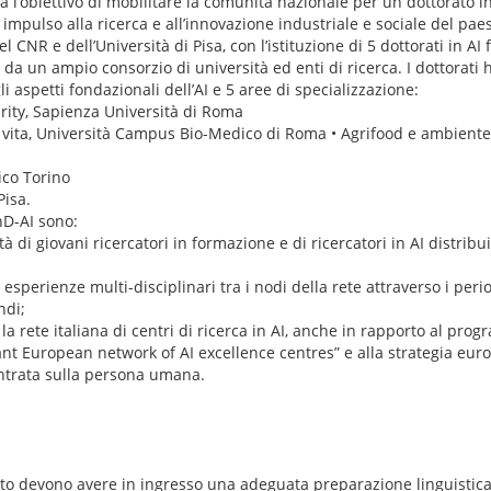
Ha l’obiettivo di mobilitare la comunità nazionale per un dottorato in 
e impulso alla ricerca e all’innovazione industriale e sociale del paese
 CNR e dell’Università di Pisa, con l’istituzione di 5 dottorati in AI 
e da un ampio consorzio di università ed enti di ricerca. I dottorat
 aspetti fondazionali dell’AI e 5 aree di specializzazione:
rity, Sapienza Università di Roma
a vita, Università Campus Bio-Medico di Roma • Agrifood e ambiente,
nico Torino
Pisa.
PhD-AI sono:
 di giovani ricercatori in formazione e di ricercatori in AI distribuiti
 esperienze multi-disciplinari tra i nodi della rete attraverso i peri
ndi;
 la rete italiana di centri di ricerca in AI, anche in rapporto al p
t European network of AI excellence centres” e alla strategia euro
entrata sulla persona umana.
ato devono avere in ingresso una adeguata preparazione linguistica