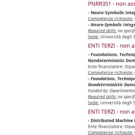
PNRR351 - non ass
- Neuro-Symbolic Inte
Competenze richieste:
- Neuro-Symbolic Integ
Required skills:
no specifi
Sede:
Università degli 
ENTI TERZI - non a
- Foundations, Techni
Nondeterministic Dom
Ente finanziatore: Dip
Competenze richieste:
- Foundations, Techniqu
Nondeterministic Doma
Funded by: Dipartimento 
Required skills:
no specifi
Sede:
Università degli 
ENTI TERZI - non a
- Distributed Machine 
Ente finanziatore: Dip
Competenze richieste: