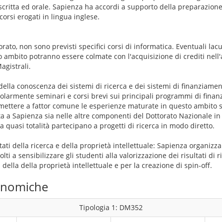
 scritta ed orale. Sapienza ha accordi a supporto della preparazione 
i corsi erogati in lingua inglese.
orato, non sono previsti specifici corsi di informatica. Eventuali la
o ambito potranno essere colmate con l'acquisizione di crediti nell'
agistrali.
 della conoscenza dei sistemi di ricerca e dei sistemi di finanziamen
olarmente seminari e corsi brevi sui principali programmi di finan
 mettere a fattor comune le esperienze maturate in questo ambito s
 a Sapienza sia nelle altre componenti del Dottorato Nazionale in In
la quasi totalità partecipano a progetti di ricerca in modo diretto.
ltati della ricerca e della proprietà intellettuale: Sapienza organiz
lti a sensibilizzare gli studenti alla valorizzazione dei risultati di r
a della della proprietà intellettuale e per la creazione di spin-off.
conomiche
Tipologia 1: DM352