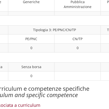
e
Generiche
Pubblica
P
Amministrazione
1
Tipologia 3: PE/PNC/CN/TP
T
PE/PNC
CN/TP
0
0
za
Senza borsa
0
rriculum e competenze specifiche
culum and specific competence
ociata a curriculum