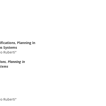
ications, Planning in
us Systems
io Ruberti"
ons, Planning in
stems
io Ruberti"