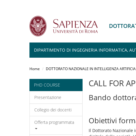
DOTTORAT
DIPARTIMENTO DI INGEGNERIA INFORMATICA, AU
Salta
al
Home
DOTTORATO NAZIONALE IN INTELLIGENZA ARTIFICIA
contenuto
principale
CALL FOR AP
PHD COURSE
Bando dottora
Presentazione
Collegio dei docenti
Obiettivi form
Offerta programmata
Il Dottorato Nazionale i