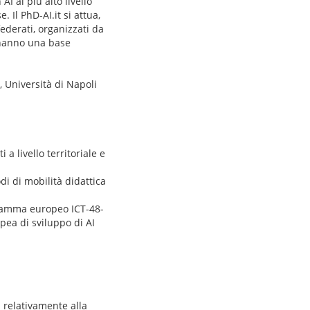
AI al più alto livello
. Il PhD-AI.it si attua,
federati, organizzati da
i hanno una base
 Università di Napoli
 a livello territoriale e
odi di mobilità didattica
rogramma europeo ICT-48-
pea di sviluppo di AI
 relativamente alla