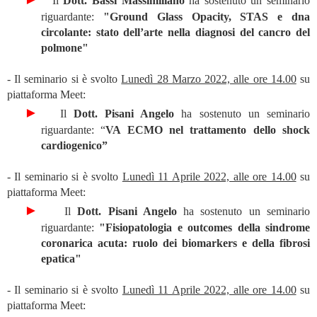
Il
Dott. Bassi Massimiliano
ha sostenuto un seminario
riguardante:
"Ground Glass Opacity, STAS e dna
circolante: stato dell’arte nella diagnosi del cancro del
polmone"
- Il seminario si è svolto
Lunedì 28 Marzo 2022, alle ore 14.00
su
piattaforma Meet:
►
Il
Dott. Pisani Angelo
ha sostenuto un seminario
riguardante: “
VA ECMO nel trattamento dello shock
cardiogenico”
- Il seminario si è svolto
Lunedì 11 Aprile 2022, alle ore 14.00
su
piattaforma Meet:
►
Il
Dott. Pisani Angelo
ha sostenuto un seminario
riguardante:
"Fisiopatologia e outcomes della sindrome
coronarica acuta: ruolo dei biomarkers e della fibrosi
epatica"
- Il seminario si è svolto
Lunedì 11 Aprile 2022, alle ore 14.00
su
piattaforma Meet: