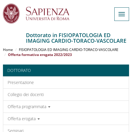
Togg
navig
Dottorato in FISIOPATOLOGIA ED
IMAGING CARDIO-TORACO-VASCOLARE
Salta
al
Home
FISIOPATOLOGIA ED IMAGING CARDIO-TORACO-VASCOLARE
contenuto
Offerta formativa erogata 2022/2023
principale
DOTTORATO
Presentazione
Collegio dei docenti
Offerta programmata
Offerta erogata
Seminari