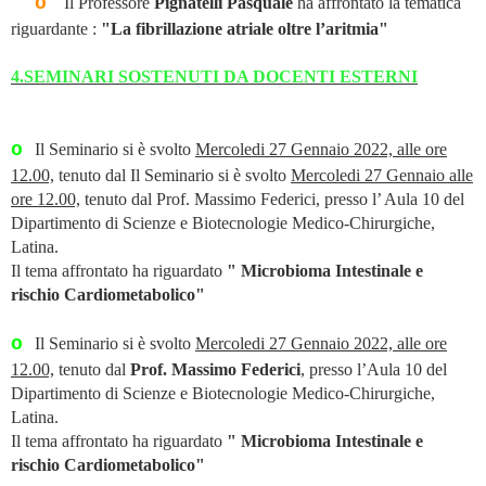
o
Il Professore
Pignatelli Pasquale
ha affrontato la tematica
riguardante :
"La fibrillazione atriale oltre l’aritmia"
4.SEMINARI SOSTENUTI DA DOCENTI ESTERNI
o
Il Seminario si è svolto
Mercoledi 27 Gennaio 2022, alle ore
12.00,
tenuto dal Il Seminario si è svolto
Mercoledi 27 Gennaio alle
ore 12.00,
tenuto dal Prof. Massimo Federici, presso l’ Aula 10 del
Dipartimento di Scienze e Biotecnologie Medico-Chirurgiche,
Latina.
Il tema affrontato ha riguardato
" Microbioma Intestinale e
rischio Cardiometabolico"
o
Il Seminario si è svolto
Mercoledi 27 Gennaio 2022, alle ore
12.00,
tenuto dal
Prof. Massimo Federici
, presso l’Aula 10 del
Dipartimento di Scienze e Biotecnologie Medico-Chirurgiche,
Latina.
Il tema affrontato ha riguardato
" Microbioma Intestinale e
rischio Cardiometabolico"