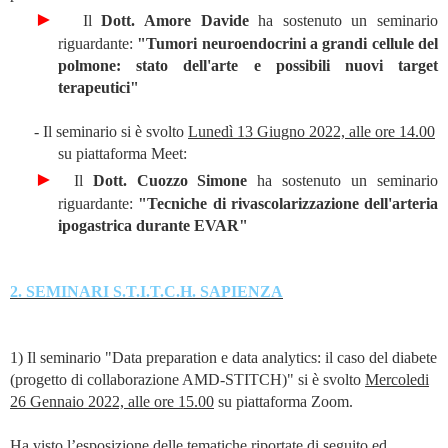
►
Il
Dott. Amore Davide
ha sostenuto un seminario
riguardante:
"Tumori neuroendocrini a grandi cellule del
polmone: stato dell'arte e possibili nuovi target
terapeutici"
- Il seminario si è svolto
Lunedì 13 Giugno 2022, alle ore 14.00
su piattaforma Meet:
►
Il
Dott. Cuozzo Simone
ha sostenuto un seminario
riguardante:
"Tecniche di rivascolarizzazione dell'arteria
ipogastrica durante EVAR"
2. SEMINARI S.T.I.T.C.H. SAPIENZA
1) Il seminario "Data preparation e data analytics: il caso del diabete
(progetto di collaborazione AMD-STITCH)" si è svolto
Mercoledi
26 Gennaio 2022, alle ore 15.00
su piattaforma Zoom.
Ha visto l’esposizione delle tematiche riportate di seguito ed