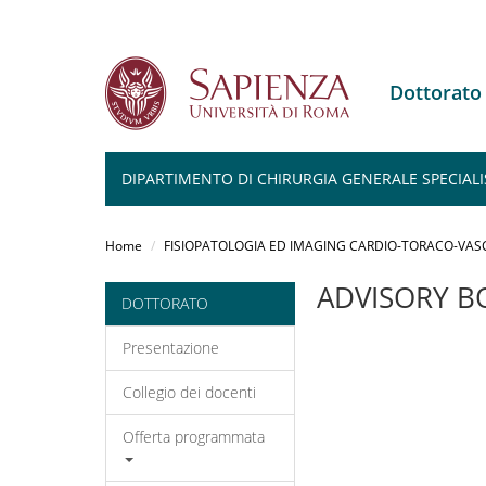
Dottorat
DIPARTIMENTO DI CHIRURGIA GENERALE SPECIALI
Salta
al
Home
FISIOPATOLOGIA ED IMAGING CARDIO-TORACO-VAS
contenuto
principale
ADVISORY B
DOTTORATO
Presentazione
Collegio dei docenti
Offerta programmata