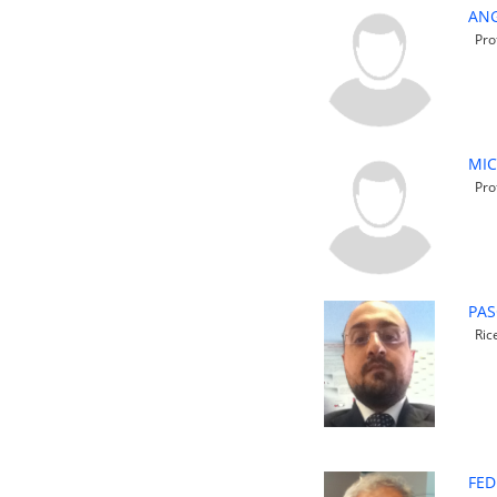
ANG
Prof
MIC
Prof
PAS
Rice
FED