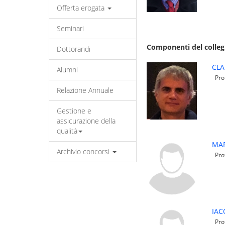
Offerta erogata
Seminari
Componenti del colleg
Dottorandi
CLA
Alumni
Prof
Relazione Annuale
Gestione e
assicurazione della
qualità
MAR
Archivio concorsi
Prof
IA
Prof