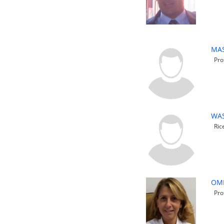
MA
Prof
WA
Rice
OMB
Prof