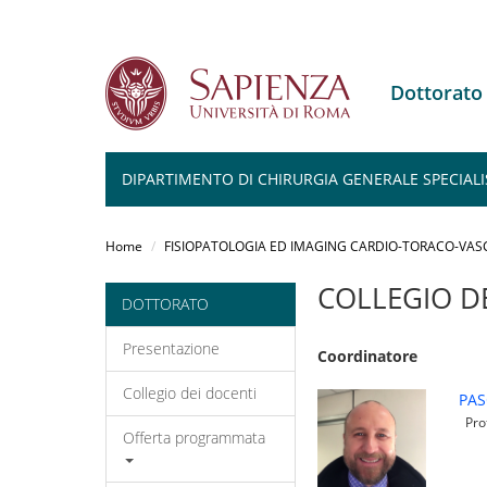
Dottorat
DIPARTIMENTO DI CHIRURGIA GENERALE SPECIALI
Salta
al
Home
FISIOPATOLOGIA ED IMAGING CARDIO-TORACO-VAS
contenuto
principale
COLLEGIO D
DOTTORATO
Presentazione
Coordinatore
Collegio dei docenti
PAS
Prof
Offerta programmata