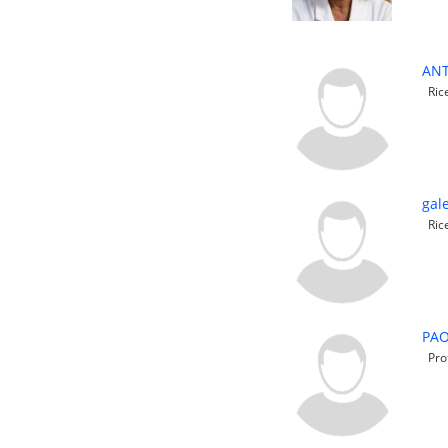
AN
Rice
gal
Rice
PAO
Prof