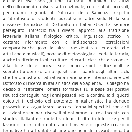
quello di Pisa sono gli unici Dottorati in Italianistica attivi
nell'ordinamento universitario nazionale, con risultati notevoli,
per quanto riguarda il Dottorato della Sapienza, rispetto
all'attrattività di studenti laureatisi in altre sedi. Nella sua
missione formativa il Dottorato in Italianistica ha sempre
perseguito l’intreccio tra i diversi approcci alla tradizione
letteraria italiana: filologico, critico, linguistico, storico; in
costante riferimento con le indispensabili correlazioni
comparatistiche (con le altre tradizioni sia letterarie che
artistiche e musicali), nonché di metodologia e teoria letteraria,
anche in riferimento alle culture letterarie classiche e romanze.
Alla luce delle nuove sue impostazioni istituzionali e
soprattutto dei risultati acquisiti con i bandi degli ultimi cicli,
che ha dimostrato l'attrattività nazionale e internazionale del
Dottorato di ricerca in Italianistica della Sapienza, il Collegio ha
deciso di rafforzare l'offerta formativa sulla base dei positivi
risultati conseguiti negli anni passati. Nella continuità di questi
obiettivi, il Collegio del Dottorato in Italianistica ha dunque
provveduto a organizzare percorsi formativi specifici, con cicli
di lezioni e seminari riservati ai dottorandi, oltre a incontri con
studiosi italiani e stranieri su temi di diretto interesse per il
lavoro di ricerca dei dottorandi. L’insieme di queste occasioni
formative ha affrontato alcune questioni di rilevante impatto