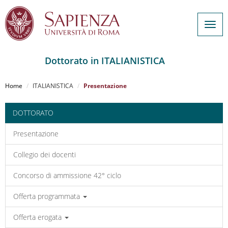
Togg
navig
Dottorato in ITALIANISTICA
Salta
al
Home
ITALIANISTICA
Presentazione
contenuto
principale
DOTTORATO
Presentazione
Collegio dei docenti
Concorso di ammissione 42° ciclo
Offerta programmata
Offerta erogata