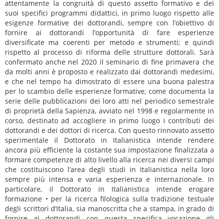
attentamente la congruità di questo assetto formativo e dei
suoi specifici programmi didattici, in primo luogo rispetto alle
esigenze formative dei dottorandi, sempre con l’obiettivo di
fornire ai dottorandi l’opportunità di fare esperienze
diversificate ma coerenti per metodo e strumenti; e quindi
rispetto al processo di riforma delle strutture dottorali. Sarà
confermato anche nel 2020 il seminario di fine primavera che
da molti anni è proposto e realizzato dai dottorandi medesimi,
e che nel tempo ha dimostrato di essere una buona palestra
per lo scambio delle esperienze formative, come documenta la
serie delle pubblicazioni dei loro atti nel periodico semestrale
di proprietà della Sapienza, avviato nel 1998 e regolarmente in
corso, destinato ad accogliere in primo luogo i contributi dei
dottorandi e dei dottori di ricerca. Con questo rinnovato assetto
sperimentale il Dottorato in Italianistica intende rendere
ancora più efficiente la costante sua impostazione finalizzata a
formare competenze di alto livello alla ricerca nei diversi campi
che costituiscono l’area degli studi in Italianistica nella loro
sempre più intensa e varia esperienza e internazionale. In
particolare, il Dottorato in Italianistica intende erogare
formazione • per la ricerca filologica sulla tradizione testuale
degli scrittori d’Italia, sia manoscritta che a stampa, in grado di
fornire ai dottorandi con questa specifica vocazione gli