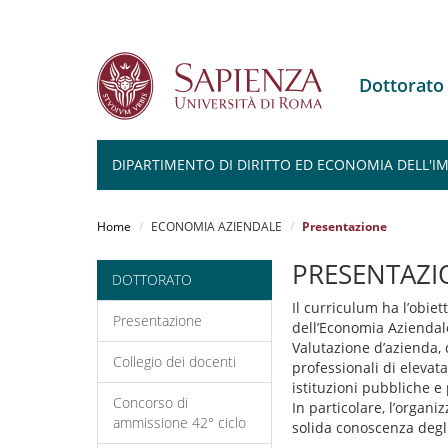
Dottorat
DIPARTIMENTO DI DIRITTO ED ECONOMIA DELL'I
Salta
al
Home
ECONOMIA AZIENDALE
Presentazione
contenuto
principale
PRESENTAZI
DOTTORATO
Il curriculum ha l’obiet
Presentazione
dell’Economia Aziendale
Valutazione d’azienda, 
Collegio dei docenti
professionali di elevat
istituzioni pubbliche e 
Concorso di
In particolare, l’organi
ammissione 42° ciclo
solida conoscenza degli