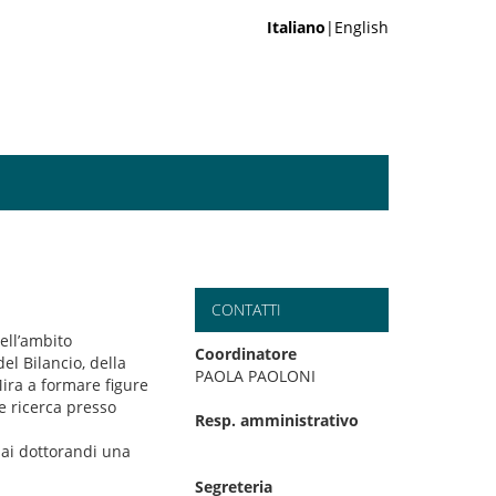
Italiano
|English
CONTATTI
nell’ambito
Coordinatore
el Bilancio, della
PAOLA PAOLONI
Mira a formare figure
 e ricerca presso
Resp. amministrativo
e ai dottorandi una
Segreteria