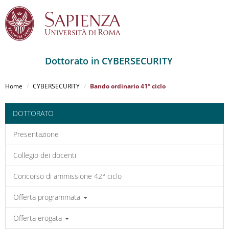
Dottorato in CYBERSECURITY
Salta
al
Home
CYBERSECURITY
Bando ordinario 41° ciclo
contenuto
principale
DOTTORATO
Presentazione
Collegio dei docenti
Concorso di ammissione 42° ciclo
Offerta programmata
Offerta erogata