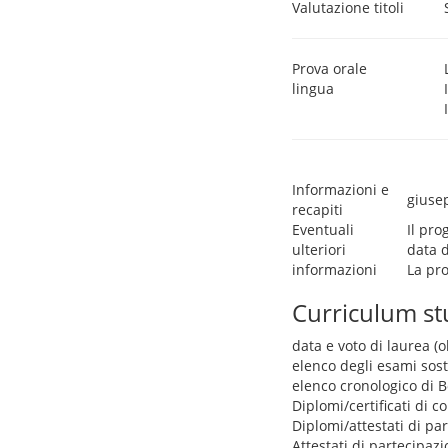
Valutazione titoli
Prova orale
lingua
Informazioni e
giuse
recapiti
Eventuali
Il pro
ulteriori
data 
informazioni
La pro
Curriculum s
data e voto di laurea (o
elenco degli esami sos
elenco cronologico di Bo
Diplomi/certificati di 
Diplomi/attestati di pa
Attestati di partecipazi