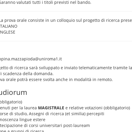
Saranno valutati tutti i titoli previsti nel bando.
La prova orale consiste in un colloquio sul progetto di ricerca prese
ITALIANO
INGLESE
ppina.mazzapioda@uniroma1.it
getto di ricerca sarà sviluppato e inviato telematicamente tramite l
di scadenza della domanda.
va orale potrà essere svolta anche in modalità in remoto.
tudiorum
bbligatorio)
tenuti per la laurea
MAGISTRALE
e relative votazioni (obbligatorio)
rse di studio, Assegni di ricerca (et similia) percepiti
conoscenza lingue estere
rtecipazione di corsi universitari post-lauream
one a gruppi di ricerca