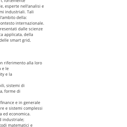
ri, fortemente
e, esperte nell’analisi e
i industriali. Tali
l’ambito della:
 contesto internazionale.
presentati dalle scienze
ca applicata, della
delle smart grid,
on riferimento alla loro
 e le
ty e la
li, sistemi di
ia, forme di
inance e in generale
ure e sistemi complessi
ica ed economica.
d industriale;
todi matematici e