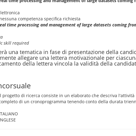
r real time processing and management of large datasets coming 
lettronica
nessuna competenza specifica richiesta
 real time processing and management of large datasets coming fro
ca
c skill required
ierà una tematica in fase di presentazione della candi
mente allegare una lettera motivazionale per ciascun
icamento della lettera vincola la validità della candida
ncorsuale
Il progetto di ricerca consiste in un elaborato che descriva l'attivit
completo di un cronoprogramma tenendo conto della durata trienn
ITALIANO
INGLESE