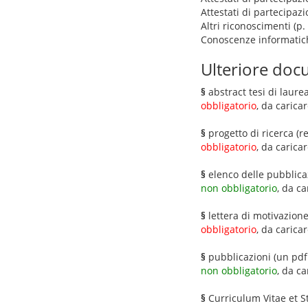
Attestati di partecipaz
Altri riconoscimenti (p
Conoscenze informatic
Ulteriore docu
§
abstract tesi di laure
obbligatorio
, da carica
§
progetto di ricerca (r
obbligatorio
, da carica
§
elenco delle pubblica
non obbligatorio
, da c
§
lettera di motivazione
obbligatorio
, da carica
§
pubblicazioni (un pdf
non obbligatorio
, da c
§
Curriculum Vitae et 