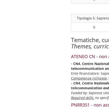
Tipologia 5: Sapien
0
Tematiche, cu
Themes, curri
ATENEO CN - non a
- CN4, Centro Nazional
telecommunication and
Ente finanziatore: Sapi
Competenze richieste:
- CN4, Centro Nazionale
telecommunication and 
Funded by: Sapienza Univ
Required skills:
no specifi
PNRR351 - non ass