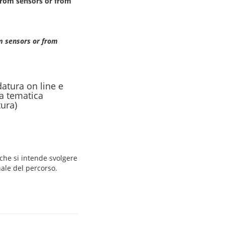
from sensors or from
m sensors or from
datura on line e
a tematica
tura)
à che si intende svolgere
ale del percorso.