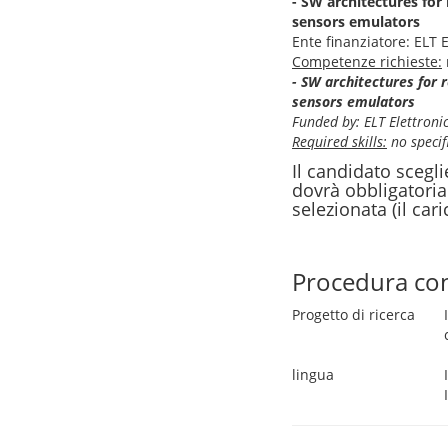
- SW architectures fo
sensors emulators
Ente finanziatore: ELT E
Competenze richieste:
- SW architectures for
sensors emulators
Funded by: ELT Elettroni
Required skills:
no specifi
Il candidato scegl
dovrà obbligatoria
selezionata (il car
Procedura co
Progetto di ricerca
lingua