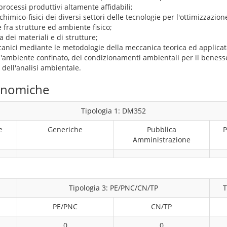
 processi produttivi altamente affidabili;
himico-fisici dei diversi settori delle tecnologie per l'ottimizzazione
e fra strutture ed ambiente fisico;
 dei materiali e di strutture;
canici mediante le metodologie della meccanica teorica ed applicat
dell'ambiente confinato, dei condizionamenti ambientali per il beness
dell'analisi ambientale.
conomiche
Tipologia 1: DM352
e
Generiche
Pubblica
P
Amministrazione
1
Tipologia 3: PE/PNC/CN/TP
T
PE/PNC
CN/TP
0
0