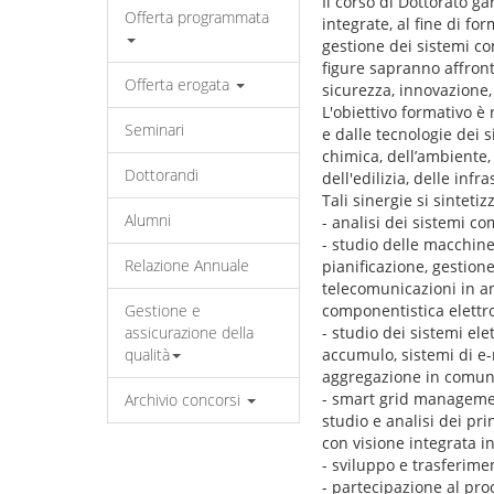
Il corso di Dottorato g
Offerta programmata
integrate, al fine di fo
gestione dei sistemi com
figure sapranno affront
Offerta erogata
sicurezza, innovazione, 
L'obiettivo formativo è 
Seminari
e dalle tecnologie dei s
chimica, dell’ambiente, 
Dottorandi
dell'edilizia, delle infr
Tali sinergie si sintetiz
Alumni
- analisi dei sistemi co
- studio delle macchine,
Relazione Annuale
pianificazione, gestione
telecomunicazioni in am
Gestione e
componentistica elettro
assicurazione della
- studio dei sistemi ele
qualità
accumulo, sistemi di e-m
aggregazione in comuni
- smart grid manageme
Archivio concorsi
studio e analisi dei pr
con visione integrata i
- sviluppo e trasferime
- partecipazione al pr