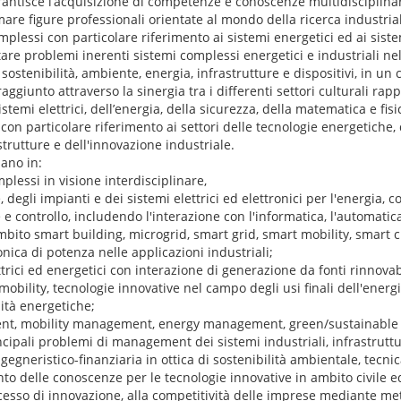
arantisce l’acquisizione di competenze e conoscenze multidisciplina
rmare figure professionali orientate al mondo della ricerca industrial
plessi con particolare riferimento ai sistemi energetici ed ai sistem
are problemi inerenti sistemi complessi energetici e industriali nel
sostenibilità, ambiente, energia, infrastrutture e dispositivi, in un
raggiunto attraverso la sinergia tra i differenti settori culturali rap
istemi elettrici, dell’energia, della sicurezza, della matematica e fisi
con particolare riferimento ai settori delle tecnologie energetiche, 
astrutture e dell'innovazione industriale.
zano in:
mplessi in visione interdisciplinare,
 degli impianti e dei sistemi elettrici ed elettronici per l'energia, c
 e controllo, includendo l'interazione con l'informatica, l'automatica
bito smart building, microgrid, smart grid, smart mobility, smart ci
nica di potenza nelle applicazioni industriali;
ttrici ed energetici con interazione di generazione da fonti rinnovabi
obility, tecnologie innovative nel campo degli usi finali dell'energ
tà energetiche;
nt, mobility management, energy management, green/sustainable f
incipali problemi di management dei sistemi industriali, infrastrutt
ngegneristico-finanziaria in ottica di sostenibilità ambientale, tecn
nto delle conoscenze per le tecnologie innovative in ambito civile e
ocesso di innovazione, alla competitività delle imprese mediante me