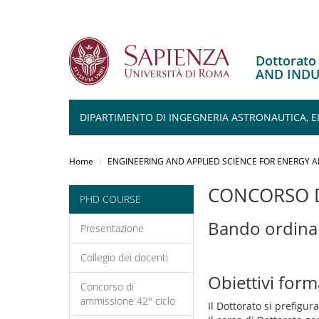
Dottorat
AND INDU
DIPARTIMENTO DI INGEGNERIA ASTRONAUTICA, E
Salta
al
Home
ENGINEERING AND APPLIED SCIENCE FOR ENERGY 
contenuto
principale
CONCORSO D
PHD COURSE
Bando ordina
Presentazione
Collegio dei docenti
Obiettivi form
Concorso di
ammissione 42° ciclo
Il Dottorato si prefigur