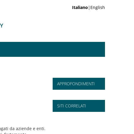
Italiano
|English
GY
APPROFONDIMENTI
SITI CORRELATI
ogati da aziende e enti.