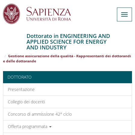
Togg
navig
Dottorato in ENGINEERING AND
APPLIED SCIENCE FOR ENERGY
Salta
AND INDUSTRY
al
Home
ENGINEERING AND APPLIED SCIENCE FOR ENERGY AND INDUSTRY
contenuto
Gestione assicurazione della qualità - Rappresentanti dei dottorandi
e delle dottorande
principale
DOTTORATO
Presentazione
Collegio dei docenti
Concorso di ammissione 42° ciclo
Offerta programmata