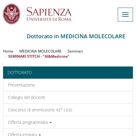
Togg
navig
Dottorato in MEDICINA MOLECOLARE
Salta
al
Home
MEDICINA MOLECOLARE
Seminari
contenuto
SEMINARI STITCH - "AI&Medicine"
principale
DOTTORATO
Presentazione
Collegio dei docenti
Concorso di ammissione 42° ciclo
Offerta programmata
Offerta erogata