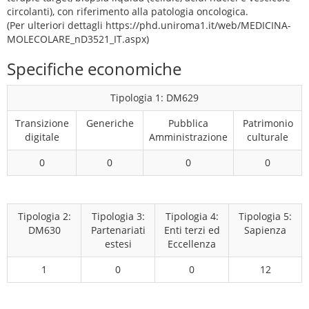
circolanti), con riferimento alla patologia oncologica.
(Per ulteriori dettagli https://phd.uniroma1.it/web/MEDICINA-
MOLECOLARE_nD3521_IT.aspx)
Specifiche economiche
Tipologia 1: DM629
Transizione
Generiche
Pubblica
Patrimonio
digitale
Amministrazione
culturale
0
0
0
0
Tipologia 2:
Tipologia 3:
Tipologia 4:
Tipologia 5:
DM630
Partenariati
Enti terzi ed
Sapienza
estesi
Eccellenza
1
0
0
12