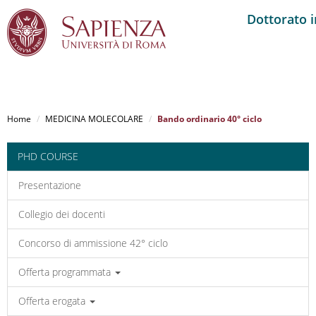
Dottorato
Salta
al
Home
MEDICINA MOLECOLARE
Bando ordinario 40° ciclo
contenuto
principale
PHD COURSE
Presentazione
Collegio dei docenti
Concorso di ammissione 42° ciclo
Offerta programmata
Offerta erogata