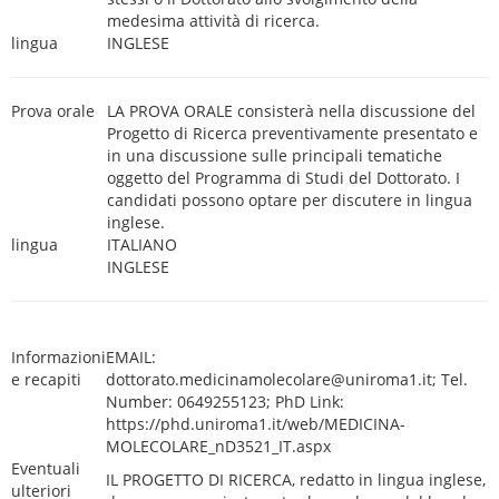
medesima attività di ricerca.
lingua
INGLESE
Prova orale
LA PROVA ORALE consisterà nella discussione del
Progetto di Ricerca preventivamente presentato e
in una discussione sulle principali tematiche
oggetto del Programma di Studi del Dottorato. I
candidati possono optare per discutere in lingua
inglese.
lingua
ITALIANO
INGLESE
Informazioni
EMAIL:
e recapiti
dottorato.medicinamolecolare@uniroma1.it; Tel.
Number: 0649255123; PhD Link:
https://phd.uniroma1.it/web/MEDICINA-
MOLECOLARE_nD3521_IT.aspx
Eventuali
IL PROGETTO DI RICERCA, redatto in lingua inglese,
ulteriori