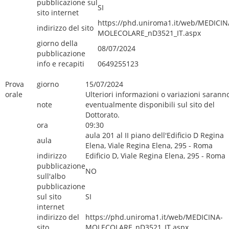
pubblicazione sul
SI
sito internet
https://phd.uniroma1.it/web/MEDICIN
indirizzo del sito
MOLECOLARE_nD3521_IT.aspx
giorno della
08/07/2024
pubblicazione
info e recapiti
0649255123
Prova
giorno
15/07/2024
orale
Ulteriori informazioni o variazioni sarann
note
eventualmente disponibili sul sito del
Dottorato.
ora
09:30
aula 201 al II piano dell'Edificio D Regina
aula
Elena, Viale Regina Elena, 295 - Roma
indirizzo
Edificio D, Viale Regina Elena, 295 - Roma
pubblicazione
NO
sull'albo
pubblicazione
sul sito
SI
internet
indirizzo del
https://phd.uniroma1.it/web/MEDICINA-
sito
MOLECOLARE_nD3521_IT.aspx