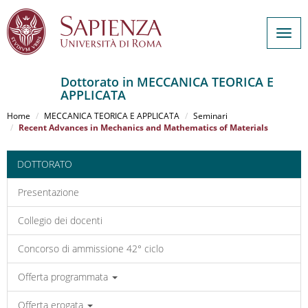
Togg
navig
Dottorato in MECCANICA TEORICA E
APPLICATA
Salta
al
Home
MECCANICA TEORICA E APPLICATA
Seminari
contenuto
Recent Advances in Mechanics and Mathematics of Materials
principale
DOTTORATO
Presentazione
Collegio dei docenti
Concorso di ammissione 42° ciclo
Offerta programmata
Offerta erogata