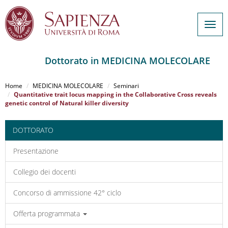
Togg
navig
Dottorato in MEDICINA MOLECOLARE
Salta
al
Home
MEDICINA MOLECOLARE
Seminari
contenuto
Quantitative trait locus mapping in the Collaborative Cross reveals
genetic control of Natural killer diversity
principale
DOTTORATO
Presentazione
Collegio dei docenti
Concorso di ammissione 42° ciclo
Offerta programmata