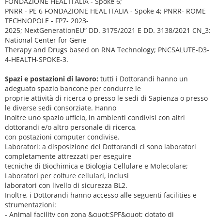
FONDAZIONE HEAL ITALIA - Spoke 6;
PNRR - PE 6 FONDAZIONE HEAL ITALIA - Spoke 4; PNRR- ROME
TECHNOPOLE - FP7- 2023-
2025; NextGenerationEU” DD. 3175/2021 E DD. 3138/2021 CN_3:
National Center for Gene
Therapy and Drugs based on RNA Technology; PNCSALUTE-D3-
4-HEALTH-SPOKE-3.
Spazi e postazioni di lavoro:
tutti i Dottorandi hanno un
adeguato spazio bancone per condurre le
proprie attività di ricerca o presso le sedi di Sapienza o presso
le diverse sedi consorziate. Hanno
inoltre uno spazio ufficio, in ambienti condivisi con altri
dottorandi e/o altro personale di ricerca,
con postazioni computer condivise.
Laboratori: a disposizione dei Dottorandi ci sono laboratori
completamente attrezzati per eseguire
tecniche di Biochimica e Biologia Cellulare e Molecolare;
Laboratori per colture cellulari, inclusi
laboratori con livello di sicurezza BL2.
Inoltre, i Dottorandi hanno accesso alle seguenti facilities e
strumentazioni:
- Animal facility con zona &quot;SPF&quot; dotato di