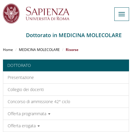
Togg
navig
Dottorato in MEDICINA MOLECOLARE
Salta
al
Home
MEDICINA MOLECOLARE
Risorse
contenuto
principale
DOTTORATO
Presentazione
Collegio dei docenti
Concorso di ammissione 42° ciclo
Offerta programmata
Offerta erogata