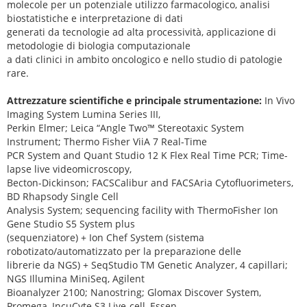
molecole per un potenziale utilizzo farmacologico, analisi
biostatistiche e interpretazione di dati
generati da tecnologie ad alta processività, applicazione di
metodologie di biologia computazionale
a dati clinici in ambito oncologico e nello studio di patologie
rare.
Attrezzature scientifiche e principale strumentazione:
In Vivo
Imaging System Lumina Series III,
Perkin Elmer; Leica “Angle Two™ Stereotaxic System
Instrument; Thermo Fisher ViiA 7 Real-Time
PCR System and Quant Studio 12 K Flex Real Time PCR; Time-
lapse live videomicroscopy,
Becton-Dickinson; FACSCalibur and FACSAria Cytofluorimeters,
BD Rhapsody Single Cell
Analysis System; sequencing facility with ThermoFisher Ion
Gene Studio S5 System plus
(sequenziatore) + Ion Chef System (sistema
robotizato/automatizzato per la preparazione delle
librerie da NGS) + SeqStudio TM Genetic Analyzer, 4 capillari;
NGS Illumina MiniSeq, Agilent
Bioanalyzer 2100; Nanostring; Glomax Discover System,
Promega, IncuCyte S3 Live-cell, Essen