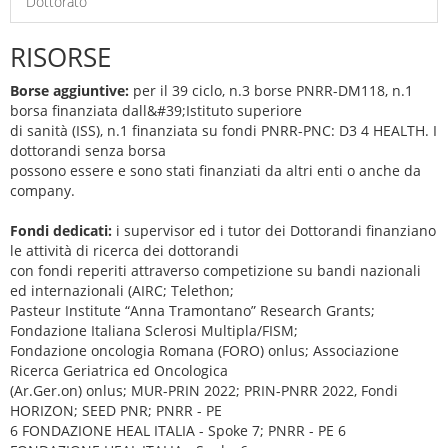
Dottorato
RISORSE
Borse aggiuntive:
per il 39 ciclo, n.3 borse PNRR-DM118, n.1
borsa finanziata dall&#39;Istituto superiore
di sanità (ISS), n.1 finanziata su fondi PNRR-PNC: D3 4 HEALTH. I
dottorandi senza borsa
possono essere e sono stati finanziati da altri enti o anche da
company.
Fondi dedicati:
i supervisor ed i tutor dei Dottorandi finanziano
le attività di ricerca dei dottorandi
con fondi reperiti attraverso competizione su bandi nazionali
ed internazionali (AIRC; Telethon;
Pasteur Institute “Anna Tramontano” Research Grants;
Fondazione Italiana Sclerosi Multipla/FISM;
Fondazione oncologia Romana (FORO) onlus; Associazione
Ricerca Geriatrica ed Oncologica
(Ar.Ger.on) onlus; MUR-PRIN 2022; PRIN-PNRR 2022, Fondi
HORIZON; SEED PNR; PNRR - PE
6 FONDAZIONE HEAL ITALIA - Spoke 7; PNRR - PE 6