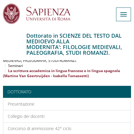
Togg
navig
Dottorato in SCIENZE DEL TESTO DAL
MEDIOEVO ALLA
Salta
MODERNITA': FILOLOGIE MEDIEVALI,
al
Home
PALEOGRAFIA, STUDI ROMANZI.
contenuto
SCIENZE DEL TESTO DAL MEDIOEVO ALLA MODERNITA': FILOLOGIE
MEDIEVALI, PALEOGRAFIA, STUDI ROMANZI.
principale
Seminari
La scrittura accademica in lingua francese e in lingua spagnola
(Martine Van Geertruijden - Isabella Tomassetti)
DOTTORATO
Presentazione
Collegio dei docenti
Concorso di ammissione 42° ciclo