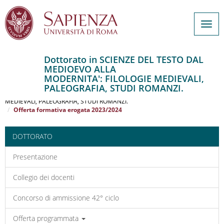
Togg
navig
Dottorato in SCIENZE DEL TESTO DAL
MEDIOEVO ALLA
Salta
MODERNITA': FILOLOGIE MEDIEVALI,
al
Home
PALEOGRAFIA, STUDI ROMANZI.
contenuto
SCIENZE DEL TESTO DAL MEDIOEVO ALLA MODERNITA': FILOLOGIE
MEDIEVALI, PALEOGRAFIA, STUDI ROMANZI.
principale
Offerta formativa erogata 2023/2024
DOTTORATO
Presentazione
Collegio dei docenti
Concorso di ammissione 42° ciclo
Offerta programmata