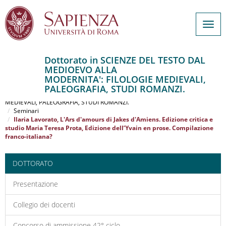
Togg
navig
Dottorato in SCIENZE DEL TESTO DAL
MEDIOEVO ALLA
Salta
MODERNITA': FILOLOGIE MEDIEVALI,
al
Home
PALEOGRAFIA, STUDI ROMANZI.
contenuto
SCIENZE DEL TESTO DAL MEDIOEVO ALLA MODERNITA': FILOLOGIE
MEDIEVALI, PALEOGRAFIA, STUDI ROMANZI.
principale
Seminari
Ilaria Lavorato, L'Ars d'amours di Jakes d'Amiens. Edizione critica e
studio Maria Teresa Prota, Edizione dell’Yvain en prose. Compilazione
franco-italiana?
DOTTORATO
Presentazione
Collegio dei docenti
Concorso di ammissione 42° ciclo