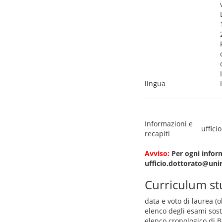
lingua
Informazioni e
uffici
recapiti
Avviso:
Per ogni inform
ufficio.dottorato@uni
Curriculum s
data e voto di laurea (o
elenco degli esami sos
elenco cronologico di Bo