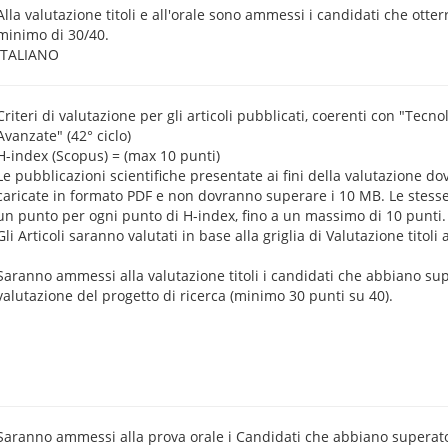
Alla valutazione titoli e all'orale sono ammessi i candidati che ott
minimo di 30/40.
ITALIANO
Criteri di valutazione per gli articoli pubblicati, coerenti con "Tecn
Avanzate" (42° ciclo)
H-index (Scopus) = (max 10 punti)
Le pubblicazioni scientifiche presentate ai fini della valutazione d
caricate in formato PDF e non dovranno superare i 10 MB. Le stess
un punto per ogni punto di H-index, fino a un massimo di 10 punti.
Gli Articoli saranno valutati in base alla griglia di Valutazione titoli
Saranno ammessi alla valutazione titoli i candidati che abbiano su
valutazione del progetto di ricerca (minimo 30 punti su 40).
Saranno ammessi alla prova orale i Candidati che abbiano superat