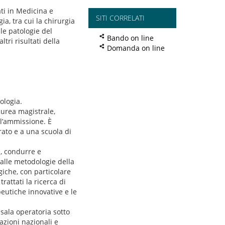
ati in Medicina e
SITI CORRELATI
ia, tra cui la chirurgia
le patologie del
Bando on line
ltri risultati della
Domanda on line
ologia.
aurea magistrale,
ll’ammissione. È
rato e a una scuola di
e, condurre e
 alle metodologie della
giche, con particolare
trattati la ricerca di
eutiche innovative e le
 sala operatoria sotto
azioni nazionali e