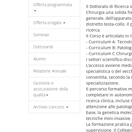
Offerta programmata
Il Dottorato di Ricerca 
Chirurgia una solida for
generale, dell’apparato
Offerta erogata
distretto testa-collo. Il
ricerca.
Seminari
Il Corso è articolato in 
- Curriculum A: Tecnolo
Dottorandi
- Curriculum B: Patolog
- Curriculum C Chirurgi
Alumni
I settori scientifico-d
L’accesso avviene media
Relazione Annuale
specialistica o del vecc
consentita, secondo la 
Gestione e
specializzazione.
assicurazione della
Il percorso formativo m
qualità
completare in autonomia
ricerca clinica, incluse
attenzione alle patologie
Archivio concorsi
base, la genetica molec
tecniche mini-invasive.
La formazione pratica pr
supervisione. Il Colleg