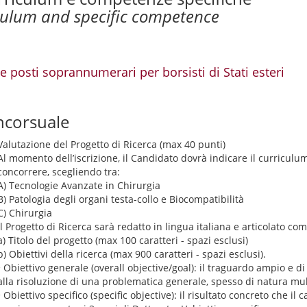
culum and specific competence
e posti soprannumerari per borsisti di Stati esteri
ncorsuale
Valutazione del Progetto di Ricerca (max 40 punti)
Al momento dell’iscrizione, il Candidato dovrà indicare il curriculu
concorrere, scegliendo tra:
A) Tecnologie Avanzate in Chirurgia
B) Patologia degli organi testa-collo e Biocompatibilità
C) Chirurgia
Il Progetto di Ricerca sarà redatto in lingua italiana e articolato co
a) Titolo del progetto (max 100 caratteri - spazi esclusi)
b) Obiettivi della ricerca (max 900 caratteri - spazi esclusi).
• Obiettivo generale (overall objective/goal): il traguardo ampio e di
alla risoluzione di una problematica generale, spesso di natura mul
• Obiettivo specifico (specific objective): il risultato concreto che i