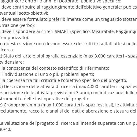
raggiungere entro i 3 anni di Dottorato. L’obiettivo specifico:
- deve contribuire al raggiungimento dell’obiettivo generale; può es
eventuali sotto-obiettivi;
- deve essere formulato preferibilmente come un traguardo (sosta
un’azione (verbo);
- deve rispondere ai criteri SMART (Specifico, Misurabile, Raggiungib
Temporizzato).
In questa sezione non devono essere descritti i risultati attesi nelle
ricerca.
c) Stato dell’arte e bibliografia essenziale (max 3.000 caratteri - spa
evidenziare:
• la conoscenza del contesto scientifico di riferimento;
• l’individuazione di uno o più problemi aperti;
• la coerenza tra tali criticità e l’obiettivo specifico del progetto.
d) Descrizione delle attività di ricerca (max 4.000 caratteri - spazi e
esposizione delle attività previste nei 3 anni, con indicazione delle
strumenti e delle fasi operative del progetto.
e) Cronoprogramma (max 1.000 caratteri - spazi esclusi), le attività p
reclutamento, raccolta e analisi dei dati, elaborazione e stesura dell
La valutazione del progetto di ricerca si intende superata con un 
30/40.