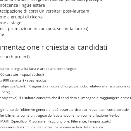
conoscenza lingue estere
rtecipazione di corsi universitari post-lauream
one a gruppi di ricerca
ione a stage
. es.: premiazione in concorsi, seconda laurea)
he
mentazione richiesta ai candidati
esearch project)
edatto in lingua italiana e articolato come segue:
00 caratteri - spazi esclusi)
x 900 caratteri - spazi esclusi).
 objective/goal): il traguardo ampio e di lungo periodo, relativo alla risoluzione 
linare;
ic objective): il risultato concreto che il candidato si impegna a raggiungere entro i
gimento dell’obiettivo generale; può essere articolato in eventuali sotto-obiettivi;
feribilmente come un traguardo (sostantivo) e non come un’azione (verbo);
 SMART (Specifico, Misurabile, Raggiungibile, Rilevante, Temporizzato).
essere descritti i risultati attesi nelle diverse fasi della ricerca.