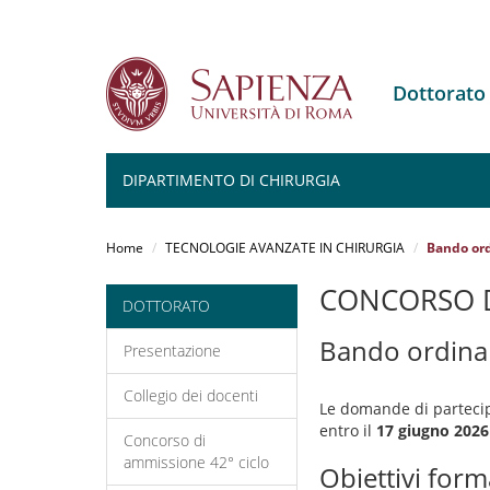
Dottorat
DIPARTIMENTO DI CHIRURGIA
Salta
al
Home
TECNOLOGIE AVANZATE IN CHIRURGIA
Bando ord
contenuto
principale
CONCORSO D
DOTTORATO
Bando ordina
Presentazione
Collegio dei docenti
Le domande di partecip
entro il
17 giugno 2026 
Concorso di
ammissione 42° ciclo
Obiettivi form