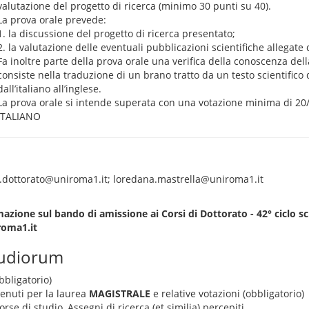
valutazione del progetto di ricerca (minimo 30 punti su 40).
La prova orale prevede:
1. la discussione del progetto di ricerca presentato;
2. la valutazione delle eventuali pubblicazioni scientifiche allegate
Fa inoltre parte della prova orale una verifica della conoscenza dell
consiste nella traduzione di un brano tratto da un testo scientifico
dall’italiano all’inglese.
La prova orale si intende superata con una votazione minima di 20
ITALIANO
o.dottorato@uniroma1.it; loredana.mastrella@uniroma1.it
azione sul bando di amissione ai Corsi di Dottorato - 42° ciclo sc
roma1.it
tudiorum
bbligatorio)
tenuti per la laurea
MAGISTRALE
e relative votazioni (obbligatorio)
rse di studio, Assegni di ricerca (et similia) percepiti