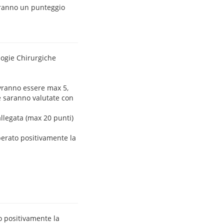
erranno un punteggio
ologie Chirurgiche
ovranno essere max 5,
e saranno valutate con
 allegata (max 20 punti)
perato positivamente la
o positivamente la