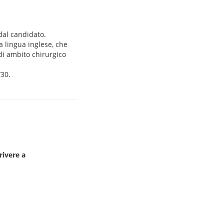
 dal candidato.
a lingua inglese, che
 di ambito chirurgico
/30.
rivere a