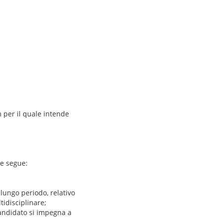
m per il quale intende
me segue:
 lungo periodo, relativo
tidisciplinare;
l candidato si impegna a