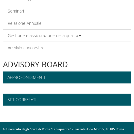
Seminari
Relazione Annuale
Gestione e assicurazione della qualità
Archivio concorsi
ADVISORY BOARD
APPROFONDIMENTI
SITI CORRELATI
© Università degli Studi di Roma "La Sapienza" - Piazzale Aldo Moro 5, 00185 Roma