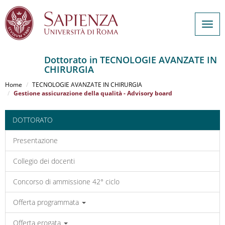
Togg
navig
Dottorato in TECNOLOGIE AVANZATE IN
CHIRURGIA
Salta
al
Home
TECNOLOGIE AVANZATE IN CHIRURGIA
contenuto
Gestione assicurazione della qualità - Advisory board
principale
DOTTORATO
Presentazione
Collegio dei docenti
Concorso di ammissione 42° ciclo
Offerta programmata
Offerta erogata