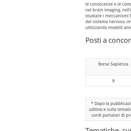
le conoscenze e le comp
nel brain imaging, nel
studiare i meccanismi f
del sistema nervoso, im
utilizzando modelli ani
Posti a conco
Borse Sapienza
8
* Dopo la pubblicazi
uditivo e sulla temati
sordi portatori di p
Tematiche, cu