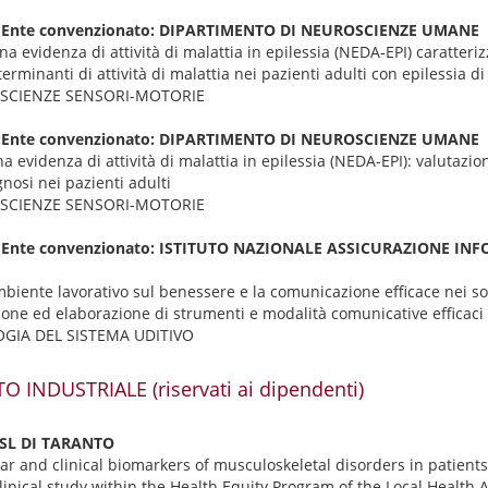
all'Ente convenzionato: DIPARTIMENTO DI NEUROSCIENZE UMANE
na evidenza di attività di malattia in epilessia (NEDA-EPI) caratteri
erminanti di attività di malattia nei pazienti adulti con epilessia d
ROSCIENZE SENSORI-MOTORIE
all'Ente convenzionato: DIPARTIMENTO DI NEUROSCIENZE UMANE
a evidenza di attività di malattia in epilessia (NEDA-EPI): valutazi
gnosi nei pazienti adulti
ROSCIENZE SENSORI-MOTORIE
all'Ente convenzionato: ISTITUTO NAZIONALE ASSICURAZIONE I
ambiente lavorativo sul benessere e la comunicazione efficace nei sog
zione ed elaborazione di strumenti e modalità comunicative efficaci
OGIA DEL SISTEMA UDITIVO
O INDUSTRIALE (riservati ai dipendenti)
ASL DI TARANTO
 and clinical biomarkers of musculoskeletal disorders in patients
 clinical study within the Health Equity Program of the Local Health 