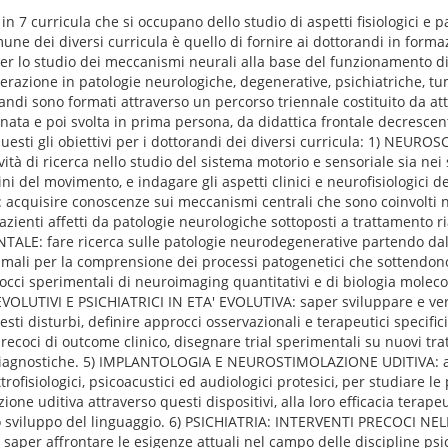
 in 7 curricula che si occupano dello studio di aspetti fisiologici e p
mune dei diversi curricula è quello di fornire ai dottorandi in forma
per lo studio dei meccanismi neurali alla base del funzionamento di
lterazione in patologie neurologiche, degenerative, psichiatriche, tu
andi sono formati attraverso un percorso triennale costituito da atti
nata e poi svolta in prima persona, da didattica frontale decrescen
uesti gli obiettivi per i dottorandi dei diversi curricula: 1) NEUR
ità di ricerca nello studio del sistema motorio e sensoriale sia nei
ni del movimento, e indagare gli aspetti clinici e neurofisiologici del
cquisire conoscenze sui meccanismi centrali che sono coinvolti n
ienti affetti da patologie neurologiche sottoposti a trattamento ria
E: fare ricerca sulle patologie neurodegenerative partendo dall’
nimali per la comprensione dei processi patogenetici che sottendon
cci sperimentali di neuroimaging quantitativi e di biologia moleco
UTIVI E PSICHIATRICI IN ETA' EVOLUTIVA: saper sviluppare e verif
esti disturbi, definire approcci osservazionali e terapeutici specifici 
recoci di outcome clinico, disegnare trial sperimentali su nuovi tr
 diagnostiche. 5) IMPLANTOLOGIA E NEUROSTIMOLAZIONE UDITIVA: 
ettrofisiologici, psicoacustici ed audiologici protesici, per studiare 
ione uditiva attraverso questi dispositivi, alla loro efficacia terapeu
lo sviluppo del linguaggio. 6) PSICHIATRIA: INTERVENTI PRECOCI NEL
aper affrontare le esigenze attuali nel campo delle discipline psi