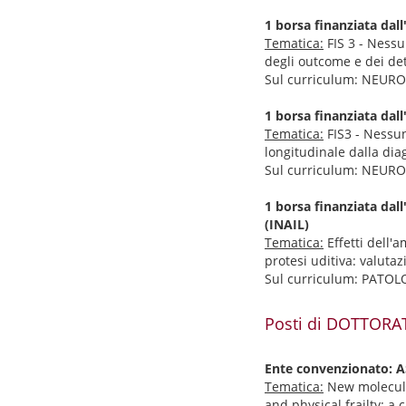
1 borsa finanziata d
Tematica:
FIS 3 - Nessu
degli outcome e dei det
Sul curriculum: NEU
1 borsa finanziata d
Tematica:
FIS3 - Nessun
longitudinale dalla dia
Sul curriculum: NEU
1 borsa finanziata d
(INAIL)
Tematica:
Effetti dell'
protesi uditiva: valuta
Sul curriculum: PATOL
Posti di DOTTORAT
Ente convenzionato: 
Tematica:
New molecular
and physical frailty: a