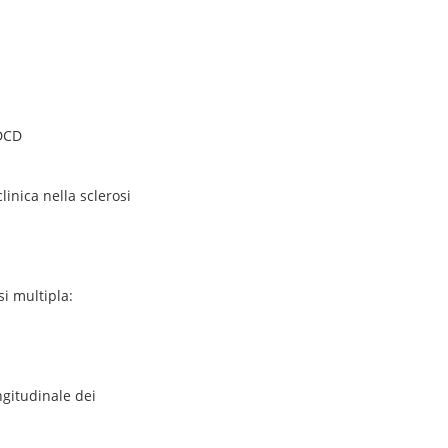
CDCD
linica nella sclerosi
si multipla:
ngitudinale dei