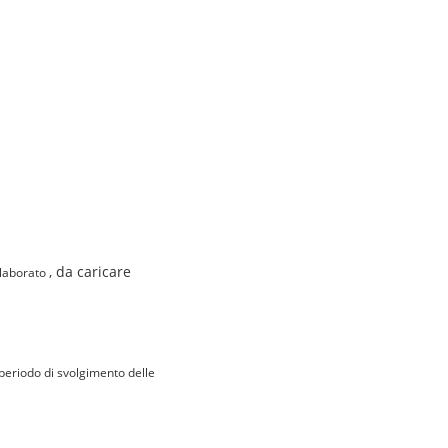
, da caricare
ollaborato
l periodo di svolgimento delle