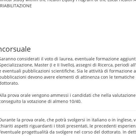
ORIABILITAZIONE
ncorsuale
Saranno considerati il voto di laurea, eventuale formazione aggiun
Specializzazione, Master (I e II livello), assegni di Ricerca, periodi al
e eventuali pubblicazioni scientifiche. Sia le attività di formazione 
pubblicazioni devono avere elementi di attinenza con le tematiche 
dottorato.
Alla prova orale vengono ammessi i candidati che nella valutazione 
conseguito la votazione di almeno 10/40.
Durante la prova orale, che potrà svolgersi in italiano o in inglese,
chiariti aspetti riguardanti i titoli presentati, le precedenti esperien
l’eventuale progettualità da svolgere nel corso del dottorato. In det