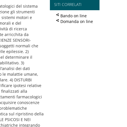
SITI CORRELATI
atologici del sistema
zione gli strumenti
Bando on line
 sistemi motori e
Domanda on line
morali e del
vità di ricerca
te arricchita da
OSCIENZE SENSORI-
 soggetti normali che
le epilessie. 2)
el determinare il
bilitativo. 3)
analisi dei dati
o le malattie umane,
lare. 4) DISTURBI
icare ipotesi relative
finalizzati alla
attamenti farmacologici
acquisire conoscenze
le problematiche
tica sul ripristino della
LE PSICOSI E NEI
chiatriche integrando