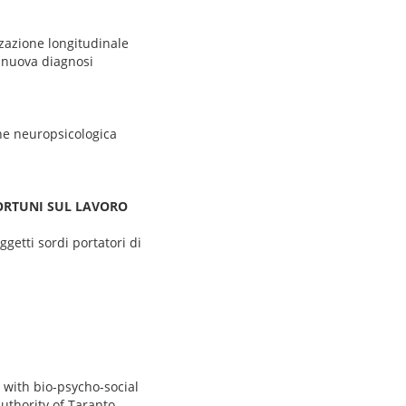
zzazione longitudinale
i nuova diagnosi
one neuropsicologica
NFORTUNI SUL LAVORO
getti sordi portatori di
 with bio-psycho-social
Authority of Taranto