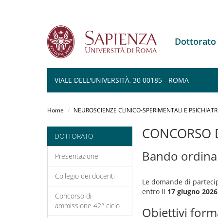
Dottorato
VIALE DELL'UNIVERSITÀ, 30 00185 - ROMA
Salta
al
Home
NEUROSCIENZE CLINICO-SPERIMENTALI E PSICHIATR
contenuto
principale
CONCORSO D
DOTTORATO
Bando ordina
Presentazione
Collegio dei docenti
Le domande di partecip
entro il
17 giugno 2026 
Concorso di
ammissione 42° ciclo
Obiettivi form