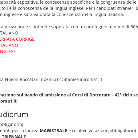
capacità espositive, le conoscenze specifiche e la congruenza delle a
titoli e la conoscenza della lingua inglese. Per i candidati stranieri 
in inglese e sarà valutata la conoscenza della lingua italiana.
La prova orale si intende superata con un punteggio minimo di 30/
ITALIANO
ERRATA CORRIGE:
ITALIANO
INGLESE
ssa Noemi Roccatani noemi.roccatani@uniroma1.it
azione sul bando di amissione ai Corsi di Dottorato - 42° ciclo sc
roma1.it
tudiorum
bbligatorio)
tenuti per la laurea
MAGISTRALE
e relative votazioni (obbligatorio)
a
TRIENNALE