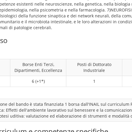
etenze esistenti nelle neuroscienze, nella genetica, nella biologia 
l’epidemiologia, nella psicometria e nella farmacologia. 7)NEUROFI
isiologici della funzione sinaptica e dei network neurali, della com
munitario e il microbiota intestinale, e le loro alterazioni in condi
mali di patologie cerebrali.
rso
Borse Enti Terzi,
Posti di Dottorato
Dipartimenti, Eccellenza
Industriale
6 (+1*)
1
one del bando è stata finanziata 1 borsa dall'INAIL sul curriculum 
ca: Effetti dell'ambiente lavorativo sul benessere e la comunicazion
rotesi uditiva: valutazione ed elaborazione di strumenti e modalità 
rriculum e competenze specifiche