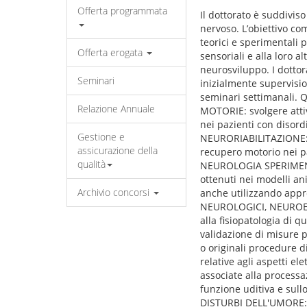
Offerta programmata
Il dottorato è suddiviso
nervoso. L’obiettivo co
teorici e sperimentali 
Offerta erogata
sensoriali e alla loro a
neurosviluppo. I dottor
Seminari
inizialmente supervisio
seminari settimanali. Q
Relazione Annuale
MOTORIE: svolgere attiv
nei pazienti con disordi
Gestione e
NEURORIABILITAZIONE: a
assicurazione della
recupero motorio nei paz
qualità
NEUROLOGIA SPERIMENTAL
ottenuti nei modelli a
Archivio concorsi
anche utilizzando appro
NEUROLOGICI, NEUROEVOL
alla fisiopatologia di qu
validazione di misure p
o originali procedure
relative agli aspetti el
associate alla processaz
funzione uditiva e sul
DISTURBI DELL'UMORE: s