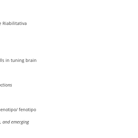
Riabilitativa
lls in tuning brain
nctions
genotipo/ fenotipo
s, and emerging