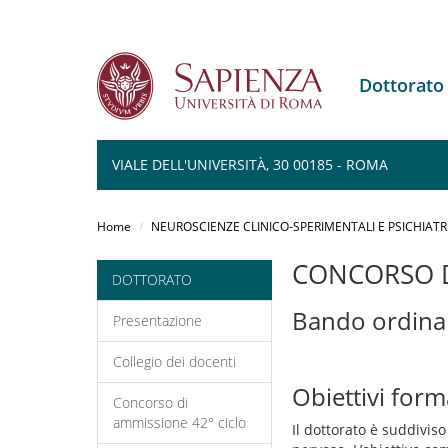
Dottorato
VIALE DELL'UNIVERSITÀ, 30 00185 - ROMA
Salta
al
Home
NEUROSCIENZE CLINICO-SPERIMENTALI E PSICHIATR
contenuto
principale
CONCORSO D
DOTTORATO
Bando ordina
Presentazione
Collegio dei docenti
Obiettivi form
Concorso di
ammissione 42° ciclo
Il dottorato è suddiviso