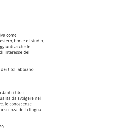
tiva come
l’estero, borse di studio,
aggiuntiva che le
di interesse del
dei titoli abbiano
anti i titoli
ualità da svolgere nel
ve, le conoscenze
conoscenza della lingua
60.