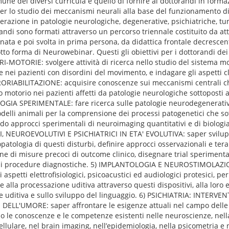
mune dei diversi curricula è quello di fornire ai dottorandi in forma
per lo studio dei meccanismi neurali alla base del funzionamento di
lterazione in patologie neurologiche, degenerative, psichiatriche, tu
andi sono formati attraverso un percorso triennale costituito da atti
nata e poi svolta in prima persona, da didattica frontale decrescen
tto forma di Neurowebinar. Questi gli obiettivi per i dottorandi dei 
OTORIE: svolgere attività di ricerca nello studio del sistema mot
 nei pazienti con disordini del movimento, e indagare gli aspetti cli
URORIABILITAZIONE: acquisire conoscenze sui meccanismi centrali ch
 motorio nei pazienti affetti da patologie neurologiche sottoposti 
OLOGIA SPERIMENTALE: fare ricerca sulle patologie neurodegenerativ
odelli animali per la comprensione dei processi patogenetici che s
o approcci sperimentali di neuroimaging quantitativi e di biologia
 NEUROEVOLUTIVI E PSICHIATRICI IN ETA' EVOLUTIVA: saper svilupp
siopatologia di questi disturbi, definire approcci osservazionali e tera
ione di misure precoci di outcome clinico, disegnare trial speriment
nali procedure diagnostiche. 5) IMPLANTOLOGIA E NEUROSTIMOLAZIO
 aspetti elettrofisiologici, psicoacustici ed audiologici protesici, per
alla processazione uditiva attraverso questi dispositivi, alla loro e
ne uditiva e sullo sviluppo del linguaggio. 6) PSICHIATRIA: INTERV
 DELL'UMORE: saper affrontare le esigenze attuali nel campo delle 
o le conoscenze e le competenze esistenti nelle neuroscienze, nella
ellulare, nel brain imaging, nell’epidemiologia, nella psicometria e 