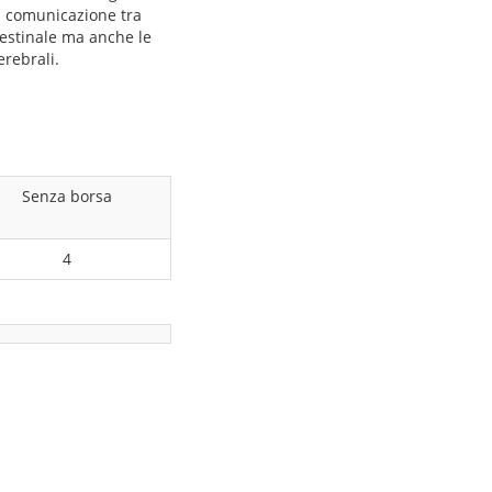
la comunicazione tra
ntestinale ma anche le
erebrali.
Senza borsa
4