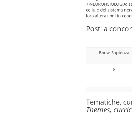
7)NEUROFISIOLOGIA: sap
cellule del sistema ner
loro alterazioni in con
Posti a conco
Borse Sapienza
8
Tematiche, cu
Themes, curri