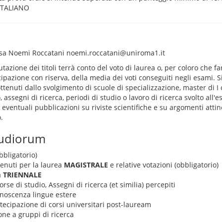
ITALIANO
ssa Noemi Roccatani noemi.roccatani@uniroma1.it
utazione dei titoli terrà conto del voto di laurea o, per coloro che
ipazione con riserva, della media dei voti conseguiti negli esami. 
 ottenuti dallo svolgimento di scuole di specializzazione, master di I o 
, assegni di ricerca, periodi di studio o lavoro di ricerca svolto all'
eventuali pubblicazioni su riviste scientifiche e su argomenti attine
.
tudiorum
bbligatorio)
tenuti per la laurea
MAGISTRALE
e relative votazioni (obbligatorio)
a
TRIENNALE
rse di studio, Assegni di ricerca (et similia) percepiti
conoscenza lingue estere
rtecipazione di corsi universitari post-lauream
one a gruppi di ricerca