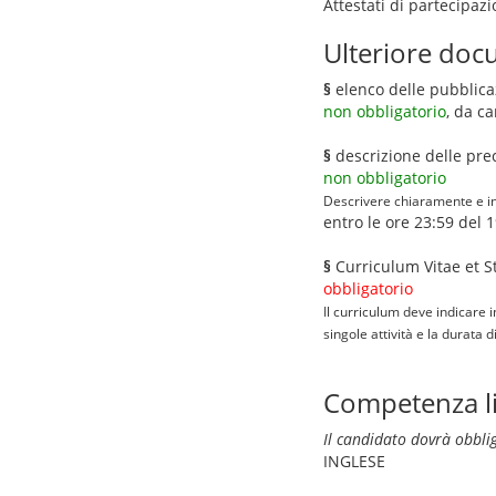
Attestati di partecipaz
Ulteriore docu
§
elenco delle pubblica
non obbligatorio
, da c
§
descrizione delle pre
non obbligatorio
Descrivere chiaramente e in 
entro le ore 23:59 del 
§
Curriculum Vitae et 
obbligatorio
Il curriculum deve indicare i
singole attività e la durata 
Competenza lin
Il candidato dovrà obbli
INGLESE