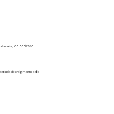
, da caricare
ollaborato
l periodo di svolgimento delle