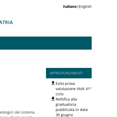
Italiano
|English
IATRIA
APPROFONDIMENTI
Esito prova
valutazione titoli 41°
ciclo
Rettifica alla
graduatoria
pubblicata in data
atologici del sistema
30 giugno