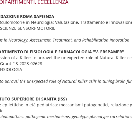
, DIPARTIMENTI, ECCELLENZA
FONDAZIONE ROMA SAPIENZA
culomotorie in Neurologia: Valutazione, Trattamento e Innovazione 
ROSCIENZE SENSORI-MOTORIE
s in Neurology: Assessment, Treatment, and Rehabilitation Innovation
IPARTIMENTO DI FISIOLOGIA E FARMACOLOGIA "V. ERSPAMER"
sion of a Killer: to unravel the unexpected role of Natural Killer ce
 Grant FIS-2023-02628
OFISIOLOGIA
: to unravel the unexpected role of Natural Killer cells in tuning brain fu
1
TITUTO SUPERIORE DI SANITÀ (ISS)
 epilettiche in età pediatrica: meccanismi patogenetici, relazione 
ie
cephalopathies: pathogenic mechanisms, genotype-phenotype correlation