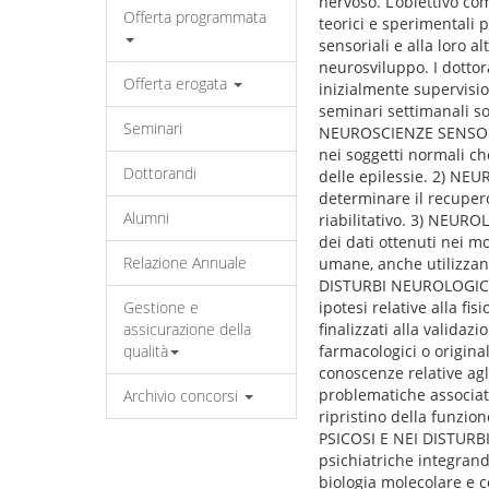
nervoso. L’obiettivo co
Offerta programmata
teorici e sperimentali 
sensoriali e alla loro a
neurosviluppo. I dottor
Offerta erogata
inizialmente supervisio
seminari settimanali so
Seminari
NEUROSCIENZE SENSORI-M
nei soggetti normali che
Dottorandi
delle epilessie. 2) NE
determinare il recupero
Alumni
riabilitativo. 3) NEUR
dei dati ottenuti nei m
Relazione Annuale
umane, anche utilizzand
DISTURBI NEUROLOGICI,
Gestione e
ipotesi relative alla fi
assicurazione della
finalizzati alla validaz
qualità
farmacologici o origi
conoscenze relative agli
problematiche associate 
Archivio concorsi
ripristino della funzio
PSICOSI E NEI DISTURBI
psichiatriche integrand
biologia molecolare e c