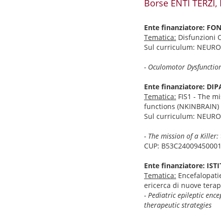
Borse ENTI TERZI
Ente finanziatore: 
Tematica:
Disfunzioni O
Sul curriculum: NEU
- Oculomotor Dysfunction
Ente finanziatore: D
Tematica:
FIS1 - The mis
functions (NKINBRAIN)
Sul curriculum: NEUR
- The mission of a Killer
CUP: B53C2400945000
Ente finanziatore: IS
Tematica:
Encefalopatie
ericerca di nuove terap
- Pediatric epileptic en
therapeutic strategies