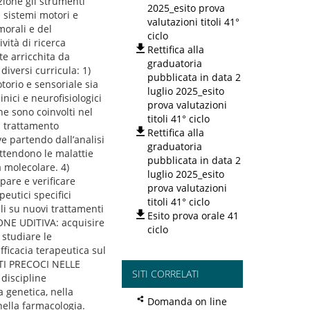
zione gli strumenti
2025_esito prova
 sistemi motori e
valutazioni titoli 41°
morali e del
ciclo
vità di ricerca
Rettifica alla
te arricchita da
graduatoria
diversi curricula: 1)
pubblicata in data 2
orio e sensoriale sia
luglio 2025_esito
nici e neurofisiologici
prova valutazioni
e sono coinvolti nel
titoli 41° ciclo
a trattamento
Rettifica alla
e partendo dall’analisi
graduatoria
ottendono le malattie
pubblicata in data 2
 molecolare. 4)
luglio 2025_esito
are e verificare
prova valutazioni
peutici specifici
titoli 41° ciclo
ali su nuovi trattamenti
Esito prova orale 41
NE UDITIVA: acquisire
ciclo
 studiare le
fficacia terapeutica sul
ENTI PRECOCI NELLE
SITI CORRELATI
discipline
 genetica, nella
Domanda on line
nella farmacologia.