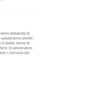
 faranno domanda di
Si valuteranno anche i
II livello, borse di
estero. Si valuteranno
nti i curricula del