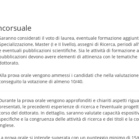
ncorsuale
Saranno considerati il voto di laurea, eventuale formazione aggiun
Specializzazione, Master (I e II livello), assegni di Ricerca, periodi al
e eventuali pubblicazioni scientifiche. Sia le attività di formazione 
pubblicazioni devono avere elementi di attinenza con le tematiche 
dottorato.
Alla prova orale vengono ammessi i candidati che nella valutazione 
conseguito la votazione di almeno 10/40.
Durante la prova orale vengono approfonditi e chiariti aspetti riguard
presentati, le precedenti esperienze di ricerca e l’eventuale progett
corso del dottorato. In dettaglio, saranno valutate capacità espositi
specifiche e la congruenza delle attività di ricerca e dei titoli e la 
inglese.
La prova orale si intende superata con un punteggio minimo di 15/