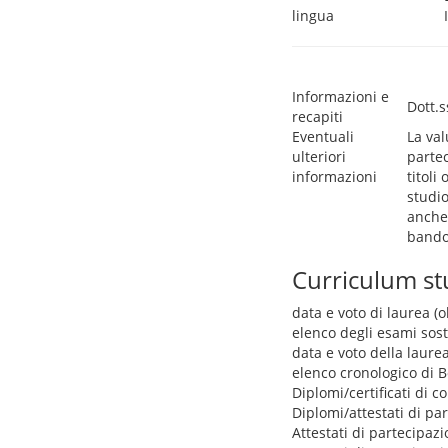
lingua
Informazioni e
Dott.
recapiti
Eventuali
La val
ulteriori
partec
informazioni
titoli
studio
anche 
bando
Curriculum s
data e voto di laurea (o
elenco degli esami sos
data e voto della laure
elenco cronologico di Bo
Diplomi/certificati di 
Diplomi/attestati di pa
Attestati di partecipazi