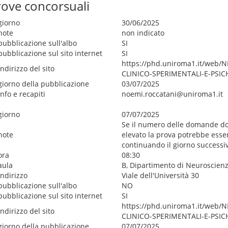
rove concorsuali
giorno
30/06/2025
note
non indicato
pubblicazione sull'albo
SI
pubblicazione sul sito internet
SI
https://phd.uniroma1.it/web/
indirizzo del sito
CLINICO-SPERIMENTALI-E-PSIC
giorno della pubblicazione
03/07/2025
info e recapiti
noemi.roccatani@uniroma1.it
giorno
07/07/2025
Se il numero delle domande do
note
elevato la prova potrebbe esser
continuando il giorno successi
ora
08:30
aula
B, Dipartimento di Neuroscie
indirizzo
Viale dell'Università 30
pubblicazione sull'albo
NO
pubblicazione sul sito internet
SI
https://phd.uniroma1.it/web/
indirizzo del sito
CLINICO-SPERIMENTALI-E-PSIC
giorno della pubblicazione
07/07/2025