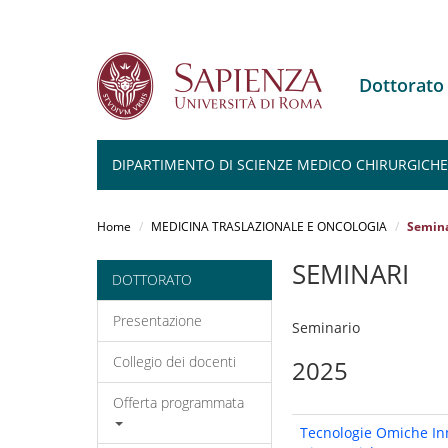
Dottorat
DIPARTIMENTO DI SCIENZE MEDICO CHIRURGICHE 
Salta
al
Home
MEDICINA TRASLAZIONALE E ONCOLOGIA
Semina
contenuto
principale
SEMINARI
DOTTORATO
Presentazione
Seminario
Collegio dei docenti
2025
Offerta programmata
Tecnologie Omiche Inn