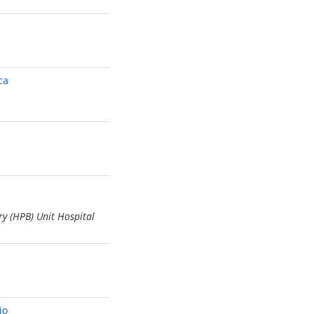
ca
ry (HPB) Unit Hospital
io