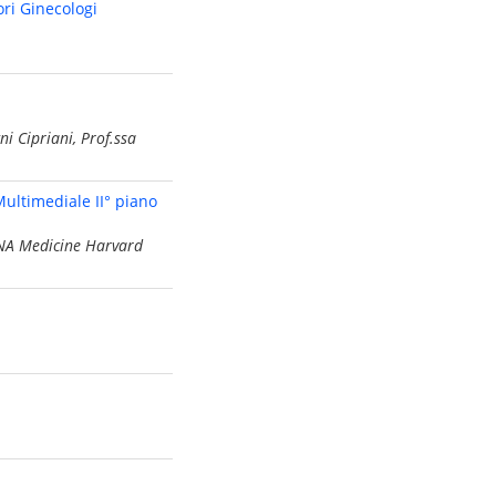
ri Ginecologi
i Cipriani, Prof.ssa
Multimediale II° piano
 RNA Medicine Harvard