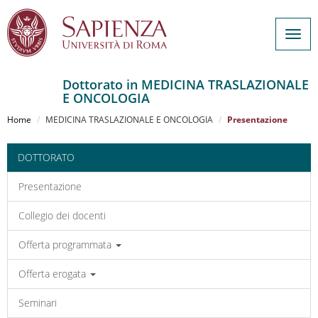
Togg
navig
Dottorato in MEDICINA TRASLAZIONALE
E ONCOLOGIA
Salta
al
Home
MEDICINA TRASLAZIONALE E ONCOLOGIA
Presentazione
contenuto
principale
DOTTORATO
Presentazione
Collegio dei docenti
Offerta programmata
Offerta erogata
Seminari