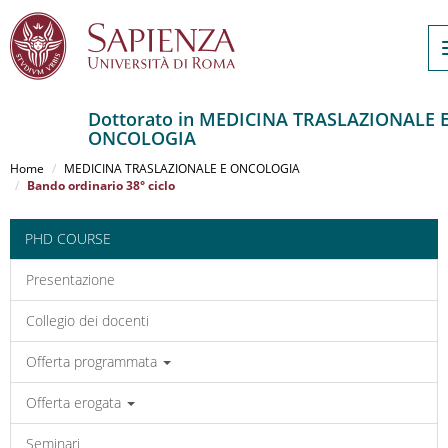
Dottorato in MEDICINA TRASLAZIONALE 
ONCOLOGIA
Salta
al
Home
MEDICINA TRASLAZIONALE E ONCOLOGIA
contenuto
Bando ordinario 38° ciclo
principale
PHD COURSE
Presentazione
Collegio dei docenti
Offerta programmata
Offerta erogata
Seminari