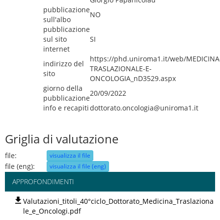
pubblicazione
NO
sull'albo
pubblicazione
sul sito
SI
internet
https://phd.uniroma1.it/web/MEDICINA
indirizzo del
TRASLAZIONALE-E-
sito
ONCOLOGIA_nD3529.aspx
giorno della
20/09/2022
pubblicazione
info e recapiti
dottorato.oncologia@uniroma1.it
Griglia di valutazione
file:
visualizza il file
file (eng):
visualizza il file (eng)
APPROFONDIMENTI
Valutazioni_titoli_40°ciclo_Dottorato_Medicina_Traslaziona
le_e_Oncologi.pdf