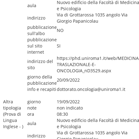
Nuovo edificio della Facoltà di Medicin
aula
e Psicologia
Via di Grottarossa 1035 angolo Via
indirizzo
Giorgio Papanicolau
pubblicazione
NO
sull'albo
pubblicazione
sul sito
SI
internet
https://phd.uniroma1.it/web/MEDICINA
indirizzo del
TRASLAZIONALE-E-
sito
ONCOLOGIA_nD3529.aspx
giorno della
20/09/2022
pubblicazione
info e recapiti
dottorato.oncologia@uniroma1.it
Altra
giorno
19/09/2022
tipologia
note
non indicato
(Prova di
ora
08:30
Lingua
Nuovo edificio della Facoltà di Medicin
aula
Inglese - )
e Psicologia
Via di Grottarossa 1035 angolo Via
indirizzo
Giorgio Papanicolau