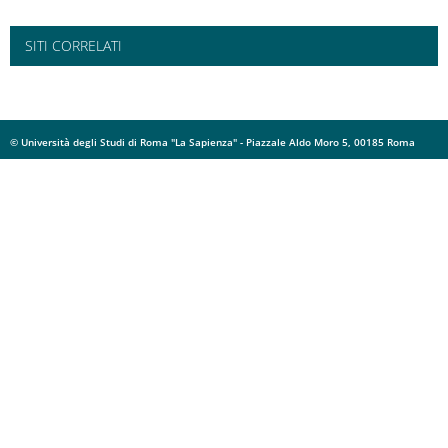
SITI CORRELATI
© Università degli Studi di Roma "La Sapienza" - Piazzale Aldo Moro 5, 00185 Roma