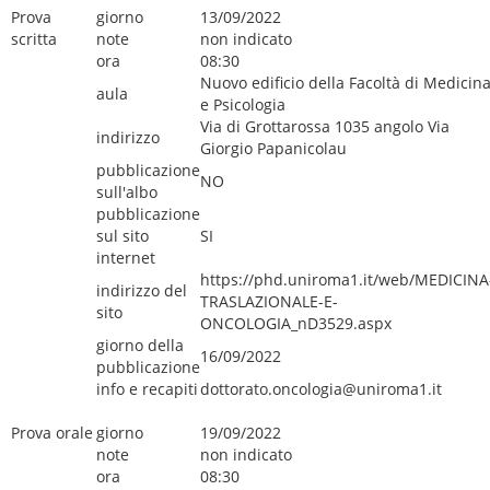
Prova
giorno
13/09/2022
scritta
note
non indicato
ora
08:30
Nuovo edificio della Facoltà di Medicin
aula
e Psicologia
Via di Grottarossa 1035 angolo Via
indirizzo
Giorgio Papanicolau
pubblicazione
NO
sull'albo
pubblicazione
sul sito
SI
internet
https://phd.uniroma1.it/web/MEDICINA
indirizzo del
TRASLAZIONALE-E-
sito
ONCOLOGIA_nD3529.aspx
giorno della
16/09/2022
pubblicazione
info e recapiti
dottorato.oncologia@uniroma1.it
Prova orale
giorno
19/09/2022
note
non indicato
ora
08:30