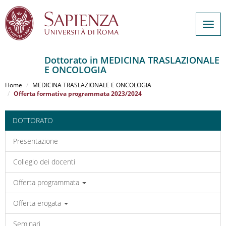
Togg
navig
Dottorato in MEDICINA TRASLAZIONALE
E ONCOLOGIA
Salta
al
Home
MEDICINA TRASLAZIONALE E ONCOLOGIA
contenuto
Offerta formativa programmata 2023/2024
principale
DOTTORATO
Presentazione
Collegio dei docenti
Offerta programmata
Offerta erogata
Seminari