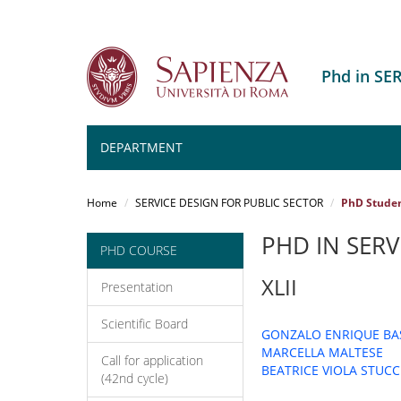
Phd in SE
DEPARTMENT
Salta
al
Home
SERVICE DESIGN FOR PUBLIC SECTOR
PhD Stude
contenuto
principale
PHD IN SERV
PHD COURSE
XLII
Presentation
Scientific Board
GONZALO ENRIQUE B
MARCELLA MALTESE
Call for application
BEATRICE VIOLA STUCC
(42nd cycle)