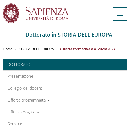
Togg
navig
Dottorato in STORIA DELL'EUROPA
Salta
al
Home
STORIA DELL'EUROPA
Offerta formativa a.a. 2026/2027
contenuto
principale
DOTTORATO
Presentazione
Collegio dei docenti
Offerta programmata
Offerta erogata
Seminari