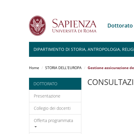
Dottorato
DIPARTIMENTO DI STORIA, ANTROPOLOGIA, RELIG
Salta
al
Home
STORIA DELL'EUROPA
Gestione assicurazione del
contenuto
principale
CONSULTAZI
DOTTORATO
Presentazione
Collegio dei docenti
Offerta programmata