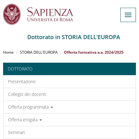
Togg
navig
Dottorato in STORIA DELL'EUROPA
Salta
al
Home
STORIA DELL'EUROPA
Offerta formativa a.a. 2024/2025
contenuto
principale
DOTTORATO
Presentazione
Collegio dei docenti
Offerta programmata
Offerta erogata
Seminari