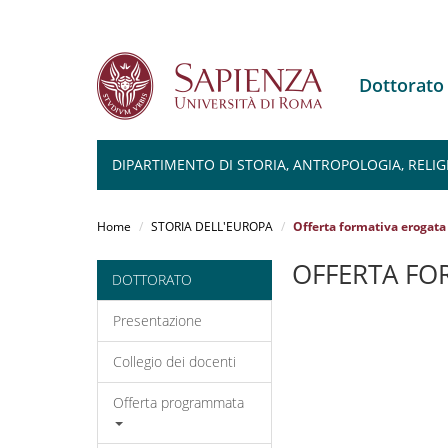
Dottorato
DIPARTIMENTO DI STORIA, ANTROPOLOGIA, RELIG
Salta
al
Home
STORIA DELL'EUROPA
Offerta formativa erogata
contenuto
principale
OFFERTA FO
DOTTORATO
Presentazione
Collegio dei docenti
Offerta programmata